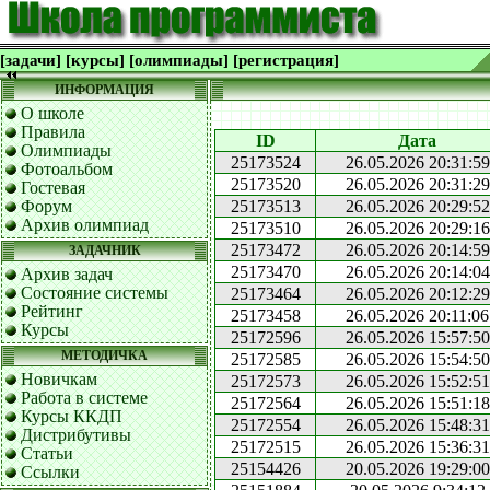
[задачи]
[курсы]
[олимпиады]
[регистрация]
ИНФОРМАЦИЯ
О школе
Правила
ID
Дата
Олимпиады
25173524
26.05.2026 20:31:59
Фотоальбом
25173520
26.05.2026 20:31:29
Гостевая
Форум
25173513
26.05.2026 20:29:52
Архив олимпиад
25173510
26.05.2026 20:29:16
25173472
26.05.2026 20:14:59
ЗАДАЧНИК
25173470
26.05.2026 20:14:04
Архив задач
Состояние системы
25173464
26.05.2026 20:12:29
Рейтинг
25173458
26.05.2026 20:11:06
Курсы
25172596
26.05.2026 15:57:50
МЕТОДИЧКА
25172585
26.05.2026 15:54:50
Новичкам
25172573
26.05.2026 15:52:51
Работа в системе
25172564
26.05.2026 15:51:18
Курсы ККДП
25172554
26.05.2026 15:48:31
Дистрибутивы
25172515
26.05.2026 15:36:31
Статьи
25154426
20.05.2026 19:29:00
Ссылки