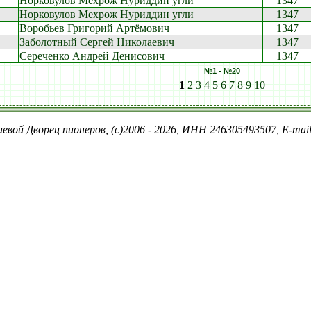
Норковулов Мехрож Нуриддин угли
1347
Норковулов Мехрож Нуриддин угли
1347
Воробьев Григорий Артёмович
1347
Заболотный Сергей Николаевич
1347
Сереченко Андрей Денисович
1347
№1 - №20
1
2
3
4
5
6
7
8
9
10
евой Дворец пионеров, (c)2006 - 2026, ИНН 246305493507, E-ma