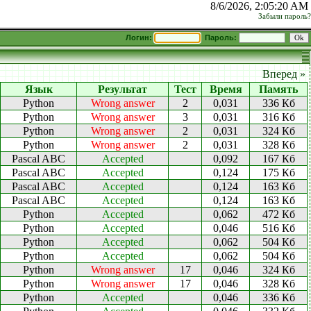
8/6/2026, 2:05:20 AM
Забыли пароль?
Логин:
Пароль:
Вперед »
Язык
Результат
Тест
Время
Память
Python
Wrong answer
2
0,031
336 Кб
Python
Wrong answer
3
0,031
316 Кб
Python
Wrong answer
2
0,031
324 Кб
Python
Wrong answer
2
0,031
328 Кб
Pascal ABC
Accepted
0,092
167 Кб
Pascal ABC
Accepted
0,124
175 Кб
Pascal ABC
Accepted
0,124
163 Кб
Pascal ABC
Accepted
0,124
163 Кб
Python
Accepted
0,062
472 Кб
Python
Accepted
0,046
516 Кб
Python
Accepted
0,062
504 Кб
Python
Accepted
0,062
504 Кб
Python
Wrong answer
17
0,046
324 Кб
Python
Wrong answer
17
0,046
328 Кб
Python
Accepted
0,046
336 Кб