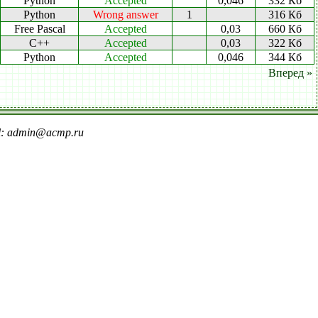
Python
Accepted
0,046
332 Кб
Python
Wrong answer
1
316 Кб
Free Pascal
Accepted
0,03
660 Кб
C++
Accepted
0,03
322 Кб
Python
Accepted
0,046
344 Кб
Вперед »
il: admin@acmp.ru