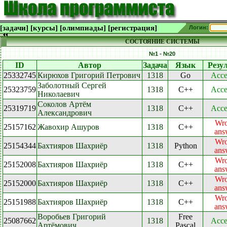
[задачи]
[курсы]
[олимпиады]
[регистрация]
Логин:
СОСТОЯНИЕ СИСТЕМЫ
№1 - №20
ID
Автор
Задача
Язык
Резу
25332745
Кирюхов Григорий Петрович
1318
Go
Acce
Заболотный Сергей
25323759
1318
C++
Acce
Николаевич
Соколов Артём
25319719
1318
C++
Acce
Александрович
Wr
25157162
Жавохир Ашуров
1318
C++
ans
Wr
25154344
Бахтияров Шахриёр
1318
Python
ans
Wr
25152008
Бахтияров Шахриёр
1318
C++
ans
Wr
25152000
Бахтияров Шахриёр
1318
C++
ans
Wr
25151988
Бахтияров Шахриёр
1318
C++
ans
Воробьев Григорий
Free
25087662
1318
Acce
Артёмович
Pascal