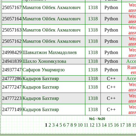
Wr
25057167
Маматов Ойбек Акмалович
1318
Python
ans
Wr
25057164
Маматов Ойбек Акмалович
1318
Python
ans
Wr
25057163
Маматов Ойбек Акмалович
1318
Python
ans
Wr
25057162
Маматов Ойбек Акмалович
1318
Python
ans
Wr
24998429
Шавкатжон Махмадолиев
1318
Python
ans
24941839
Шахло Хонимкулова
1318
Python
Acce
Run
24937747
Сафаров Умармирзо
1318
Python
er
24777286
Кадыров Бахтияр
1318
C++
Acce
Wr
24777247
Кадыров Бахтияр
1318
C++
ans
Wr
24777223
Кадыров Бахтияр
1318
C++
ans
Wr
24777149
Кадыров Бахтияр
1318
C++
ans
№1 - №20
1
2
3
4
5
6
7
8
9
10
11
12
13
14
15
16
17
18
1