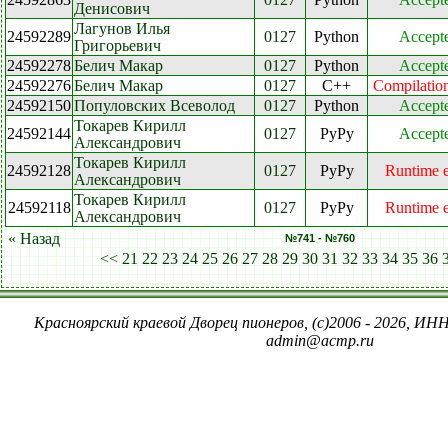
Денисович
Лагунов Илья
24592289
0127
Python
Accept
Григорьевич
24592278
Белич Макар
0127
Python
Accept
24592276
Белич Макар
0127
C++
Compilation
24592150
Популовских Всеволод
0127
Python
Accept
Токарев Кирилл
24592144
0127
PyPy
Accept
Александрович
Токарев Кирилл
24592128
0127
PyPy
Runtime e
Александрович
Токарев Кирилл
24592118
0127
PyPy
Runtime e
Александрович
« Назад
№741 - №760
<<
21
22
23
24
25
26
27
28
29
30
31
32
33
34
35
36
Красноярский краевой Дворец пионеров, (c)2006 - 2026, ИНН
admin@acmp.ru