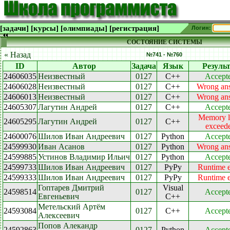
[задачи]
[курсы]
[олимпиады]
[регистрация]
Логин:
СОСТОЯНИЕ СИСТЕМЫ
« Назад
№741 - №760
ID
Автор
Задача
Язык
Резуль
24606035
Неизвестный
0127
C++
Accept
24606028
Неизвестный
0127
C++
Wrong an
24606013
Неизвестный
0127
C++
Wrong an
24605307
Лагутин Андрей
0127
C++
Accept
Memory l
24605295
Лагутин Андрей
0127
C++
exceed
24600076
Шилов Иван Андреевич
0127
Python
Accept
24599930
Иван Асанов
0127
Python
Wrong an
24599885
Устинов Владимир Ильич
0127
Python
Accept
24599733
Шилов Иван Андреевич
0127
PyPy
Runtime e
24599333
Шилов Иван Андреевич
0127
PyPy
Runtime e
Гоптарев Дмитрий
Visual
24598514
0127
Accept
Евгеньевич
C++
Метельский Артём
24593084
0127
C++
Accept
Алексеевич
Попов Алекандр
24592863
0127
Python
Accept