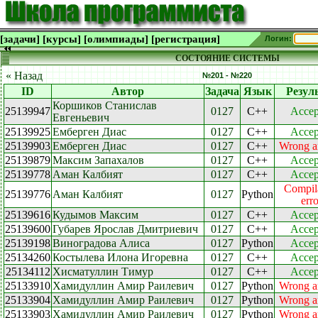
[задачи]
[курсы]
[олимпиады]
[регистрация]
Логин:
СОСТОЯНИЕ СИСТЕМЫ
« Назад
№201 - №220
ID
Автор
Задача
Язык
Резул
Коршиков Станислав
25139947
0127
C++
Accep
Евгеньевич
25139925
Емберген Диас
0127
C++
Accep
25139903
Емберген Диас
0127
C++
Wrong a
25139879
Максим Запахалов
0127
C++
Accep
25139778
Аман Калбият
0127
C++
Accep
Compil
25139776
Аман Калбият
0127
Python
erro
25139616
Кудымов Максим
0127
C++
Accep
25139600
Губарев Ярослав Дмитриевич
0127
C++
Accep
25139198
Виноградова Алиса
0127
Python
Accep
25134260
Костылева Илона Игоревна
0127
C++
Accep
25134112
Хисматуллин Тимур
0127
C++
Accep
25133910
Хамидуллин Амир Раилевич
0127
Python
Wrong a
25133904
Хамидуллин Амир Раилевич
0127
Python
Wrong a
25133903
Хамидуллин Амир Раилевич
0127
Python
Wrong a