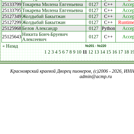
25133799
Токарева Милена Евгеньевна
0127
C++
Accep
25133795
Токарева Милена Евгеньевна
0127
C++
Accep
25127349
Жолдыбай Бакытжан
0127
C++
Accep
25127299
Жолдыбай Бакытжан
0127
C++
Runtime
25125968
Белов Александр
0127
Python
Accep
Никита Бонч-Бруевич
25125643
0127
C++
Accep
Алексеевич
« Назад
№201 - №220
1
2
3
4
5
6
7
8
9
10
11
12
13
14
15
16
17
18
1
Красноярский краевой Дворец пионеров, (c)2006 - 2026, ИНН
admin@acmp.ru