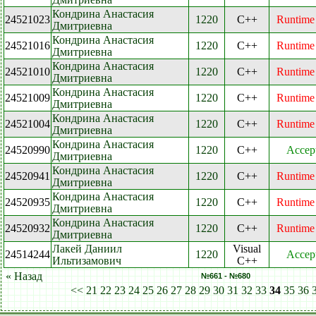
Кондрина Анастасия
24521023
1220
C++
Runtime 
Дмитриевна
Кондрина Анастасия
24521016
1220
C++
Runtime 
Дмитриевна
Кондрина Анастасия
24521010
1220
C++
Runtime 
Дмитриевна
Кондрина Анастасия
24521009
1220
C++
Runtime 
Дмитриевна
Кондрина Анастасия
24521004
1220
C++
Runtime 
Дмитриевна
Кондрина Анастасия
24520990
1220
C++
Accep
Дмитриевна
Кондрина Анастасия
24520941
1220
C++
Runtime 
Дмитриевна
Кондрина Анастасия
24520935
1220
C++
Runtime 
Дмитриевна
Кондрина Анастасия
24520932
1220
C++
Runtime 
Дмитриевна
Лакей Даниил
Visual
24514244
1220
Accep
Ильтизамович
C++
« Назад
№661 - №680
<<
21
22
23
24
25
26
27
28
29
30
31
32
33
34
35
36