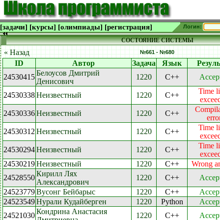
[задачи]
[курсы]
[олимпиады]
[регистрация]
Логин:
СОСТОЯНИЕ СИСТЕМЫ
« Назад
№661 - №680
ID
Автор
Задача
Язык
Резуль
Белоусов Дмитрий
24530415
1220
C++
Accep
Денисович
Time l
24530338
Неизвестный
1220
C++
excee
Compila
24530336
Неизвестный
1220
C++
erro
Time l
24530312
Неизвестный
1220
C++
excee
Time l
24530294
Неизвестный
1220
C++
excee
24530219
Неизвестный
1220
C++
Wrong a
Кирилл Лях
24528550
1220
C++
Accep
Александрович
24523779
Вусонг Бейбарыс
1220
C++
Accep
24523549
Нурали Кудайберген
1220
Python
Accep
Кондрина Анастасия
24521030
1220
C++
Accep
Дмитриевна