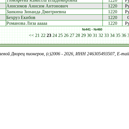
Тимофеева Камилла Владимировна
1220
P
Анисимов Анисим Антонович
1220
P
Заикина Зинаида Дмитриевна
1220
P
Бехруз Екибов
1220
Романова Лиза ааааа
1220
P
№441 - №460
<<
21
22
23
24
25
26
27
28
29
30
31
32
33
34
35
36
евой Дворец пионеров, (c)2006 - 2026, ИНН 246305493507, E-ma