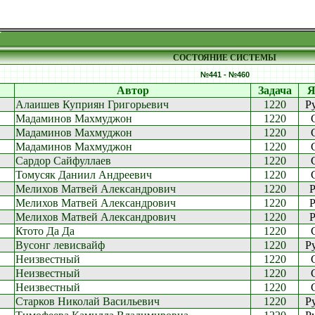
СОСТОЯНИЕ СИСТЕМЫ
№441 - №460
Автор
Задача
Я
Алаишев Куприян Григорьевич
1220
P
Мадаминов Махмуджон
1220
Мадаминов Махмуджон
1220
Мадаминов Махмуджон
1220
Сардор Сайфуллаев
1220
Томусяк Даниил Андреевич
1220
Мелихов Матвей Александрович
1220
P
Мелихов Матвей Александрович
1220
P
Мелихов Матвей Александрович
1220
P
Ктото Да Да
1220
Вусонг левисвайф
1220
P
Неизвестный
1220
Неизвестный
1220
Неизвестный
1220
Старков Николай Васильевич
1220
P