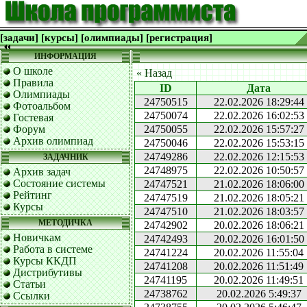
[задачи]
[курсы]
[олимпиады]
[регистрация]
ИНФОРМАЦИЯ
О школе
« Назад
Правила
ID
Дата
Олимпиады
24750515
22.02.2026 18:29:44
Фотоальбом
24750074
22.02.2026 16:02:53
Гостевая
Форум
24750055
22.02.2026 15:57:27
Архив олимпиад
24750046
22.02.2026 15:53:15
24749286
22.02.2026 12:15:53
ЗАДАЧНИК
24748975
22.02.2026 10:50:57
Архив задач
Состояние системы
24747521
21.02.2026 18:06:00
Рейтинг
24747519
21.02.2026 18:05:21
Курсы
24747510
21.02.2026 18:03:57
МЕТОДИЧКА
24742902
20.02.2026 18:06:21
Новичкам
24742493
20.02.2026 16:01:50
Работа в системе
24741224
20.02.2026 11:55:04
Курсы ККДП
24741208
20.02.2026 11:51:49
Дистрибутивы
24741195
20.02.2026 11:49:51
Статьи
24738762
20.02.2026 5:49:37
Ссылки