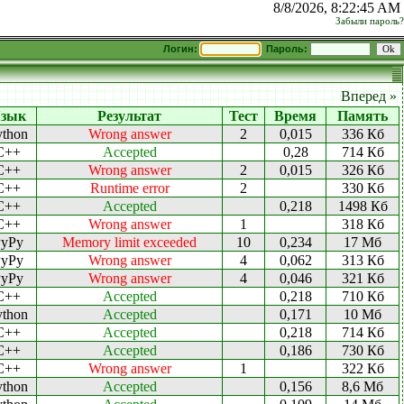
8/8/2026, 8:22:45 AM
Забыли пароль?
Логин:
Пароль:
Вперед »
зык
Результат
Тест
Время
Память
ython
Wrong answer
2
0,015
336 Кб
C++
Accepted
0,28
714 Кб
C++
Wrong answer
2
0,015
326 Кб
C++
Runtime error
2
330 Кб
C++
Accepted
0,218
1498 Кб
C++
Wrong answer
1
318 Кб
yPy
Memory limit exceeded
10
0,234
17 Мб
yPy
Wrong answer
4
0,062
313 Кб
yPy
Wrong answer
4
0,046
321 Кб
C++
Accepted
0,218
710 Кб
ython
Accepted
0,171
10 Мб
C++
Accepted
0,218
714 Кб
C++
Accepted
0,186
730 Кб
C++
Wrong answer
1
322 Кб
ython
Accepted
0,156
8,6 Мб