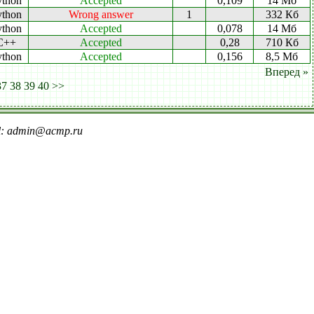
ython
Accepted
0,109
14 Мб
ython
Wrong answer
1
332 Кб
ython
Accepted
0,078
14 Мб
C++
Accepted
0,28
710 Кб
ython
Accepted
0,156
8,5 Мб
Вперед »
37
38
39
40
>>
il: admin@acmp.ru