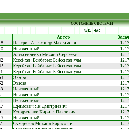
СОСТОЯНИЕ СИСТЕМЫ
№41 - №60
Автор
Зада
18
Неверов Александр Максимович
121
10
Неизвестный
121
1
Алексейченко Михаил Сергеевич
121
42
Керейхан Бейбарыс Бейсенханулы
121
42
Керейхан Бейбарыс Бейсенханулы
121
11
Керейхан Бейбарыс Бейсенханулы
121
53
Эъзоза
121
52
Эъзоза
121
48
Неизвестный
121
2
Неизвестный
121
3
Неизвестный
121
17
Ефимович Ян Дмитриевич
121
01
Кондратенко Кирилл Павлович
121
15
Неизвестный
121
7
Сухоруков Михаил Борисович
121