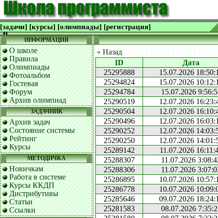
[задачи]
[курсы]
[олимпиады]
[регистрация]
ИНФОРМАЦИЯ
О школе
« Назад
Правила
ID
Дата
Олимпиады
25295888
15.07.2026 18:50:
Фотоальбом
25294824
15.07.2026 10:12:
Гостевая
Форум
25294784
15.07.2026 9:56:5
Архив олимпиад
25290519
12.07.2026 16:23:
25290504
12.07.2026 16:10:
ЗАДАЧНИК
25290496
12.07.2026 16:03:
Архив задач
Состояние системы
25290252
12.07.2026 14:03:
Рейтинг
25290250
12.07.2026 14:01:
Курсы
25289142
11.07.2026 16:11:
МЕТОДИЧКА
25288307
11.07.2026 3:08:4
Новичкам
25288306
11.07.2026 3:07:0
Работа в системе
25286895
10.07.2026 10:57:
Курсы ККДП
25286778
10.07.2026 10:09:
Дистрибутивы
25285646
09.07.2026 18:24:
Статьи
25281583
08.07.2026 7:35:2
Ссылки