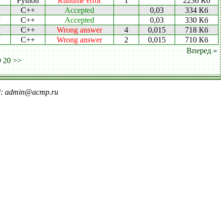
7
Python
Runtime error
1
2236 Кб
7
C++
Accepted
0,03
334 Кб
7
C++
Accepted
0,03
330 Кб
7
C++
Wrong answer
4
0,015
718 Кб
7
C++
Wrong answer
2
0,015
710 Кб
Вперед »
9
20
>>
il: admin@acmp.ru