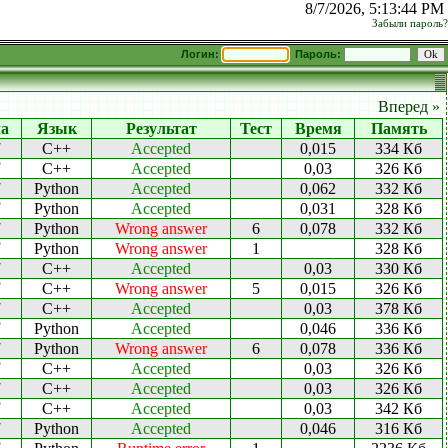
8/7/2026, 5:13:44 PM
Забыли пароль?
Логин:
Пароль:
Вперед »
ча
Язык
Результат
Тест
Время
Память
7
C++
Accepted
0,015
334 Кб
7
C++
Accepted
0,03
326 Кб
7
Python
Accepted
0,062
332 Кб
7
Python
Accepted
0,031
328 Кб
7
Python
Wrong answer
6
0,078
332 Кб
7
Python
Wrong answer
1
328 Кб
7
C++
Accepted
0,03
330 Кб
7
C++
Wrong answer
5
0,015
326 Кб
7
C++
Accepted
0,03
378 Кб
7
Python
Accepted
0,046
336 Кб
7
Python
Wrong answer
6
0,078
336 Кб
7
C++
Accepted
0,03
326 Кб
7
C++
Accepted
0,03
326 Кб
7
C++
Accepted
0,03
342 Кб
7
Python
Accepted
0,046
316 Кб