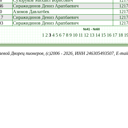
8
Сухоруков Михаил Борисович
121
46
Сиражидинов Дениз Арапбаевич
121
0
Азимов Давлатбек
121
17
Сиражидинов Дениз Арапбаевич
121
03
Сиражидинов Дениз Арапбаевич
121
№41 - №60
1
2
3
4
5
6
7
8
9
10
11
12
13
14
15
16
17
18
1
евой Дворец пионеров, (c)2006 - 2026, ИНН 246305493507, E-ma