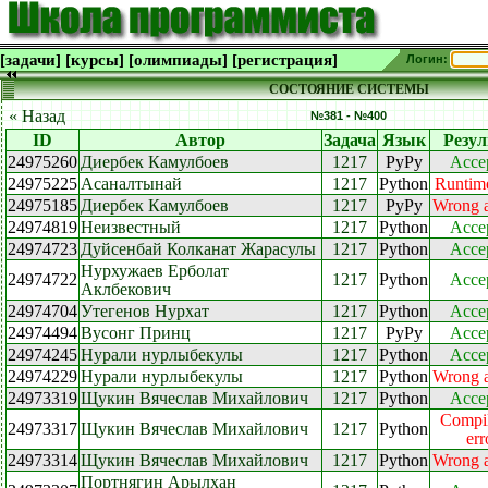
[задачи]
[курсы]
[олимпиады]
[регистрация]
Логин:
СОСТОЯНИЕ СИСТЕМЫ
« Назад
№381 - №400
ID
Автор
Задача
Язык
Резул
24975260
Диербек Камулбоев
1217
PyPy
Acce
24975225
Асаналтынай
1217
Python
Runtime
24975185
Диербек Камулбоев
1217
PyPy
Wrong 
24974819
Неизвестный
1217
Python
Acce
24974723
Дуйсенбай Колканат Жарасулы
1217
Python
Acce
Нурхужаев Ерболат
24974722
1217
Python
Acce
Аклбекович
24974704
Утегенов Нурхат
1217
Python
Acce
24974494
Вусонг Принц
1217
PyPy
Acce
24974245
Нурали нурлыбекулы
1217
Python
Acce
24974229
Нурали нурлыбекулы
1217
Python
Wrong 
24973319
Щукин Вячеслав Михайлович
1217
Python
Acce
Compil
24973317
Щукин Вячеслав Михайлович
1217
Python
err
24973314
Щукин Вячеслав Михайлович
1217
Python
Wrong 
Портнягин Арылхан