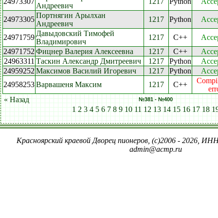
24973307
1217
Python
Acce
Андреевич
Портнягин Арылхан
24973305
1217
Python
Acce
Андреевич
Давыдовский Тимофей
24971759
1217
C++
Acce
Владимирович
24971752
Фицнер Валерия Алексеевна
1217
C++
Acce
24963311
Таскин Александр Дмитреевич
1217
Python
Acce
24959252
Максимов Василий Игоревич
1217
Python
Acce
Compil
24958253
Варвашеня Максим
1217
C++
err
« Назад
№381 - №400
1
2
3
4
5
6
7
8
9
10
11
12
13
14
15
16
17
18
1
Красноярский краевой Дворец пионеров, (c)2006 - 2026, ИНН
admin@acmp.ru