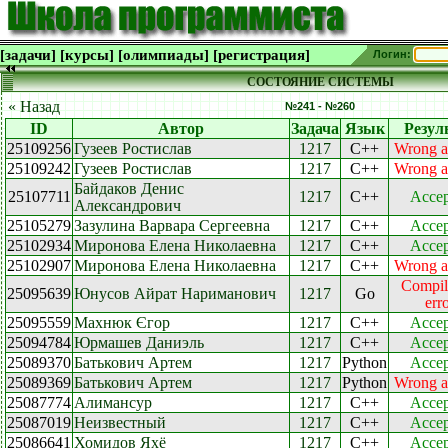
[задачи]
[курсы]
[олимпиады]
[регистрация]
Логин:
СОСТОЯНИЕ СИСТЕМЫ
« Назад
№241 - №260
ID
Автор
Задача
Язык
Резул
25109256
Гузеев Ростислав
1217
C++
Wrong a
25109242
Гузеев Ростислав
1217
C++
Wrong a
Байдаков Денис
25107711
1217
C++
Accep
Александрович
25105279
Зазулина Варвара Сергеевна
1217
C++
Accep
25102934
Миронова Елена Николаевна
1217
C++
Accep
25102907
Миронова Елена Николаевна
1217
C++
Wrong a
Compil
25095639
Юнусов Айрат Нариманович
1217
Go
err
25095559
Махнюк Єгор
1217
C++
Accep
25094784
Юрмашев Даниэль
1217
C++
Accep
25089370
Батькович Артем
1217
Python
Accep
25089369
Батькович Артем
1217
Python
Wrong a
25087774
Алимансур
1217
C++
Accep
25087019
Неизвестный
1217
C++
Accep
25086641
Хомидов Яхё
1217
C++
Accep