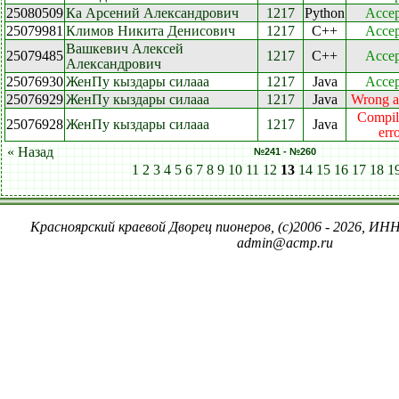
25080509
Ка Арсений Александрович
1217
Python
Accep
25079981
Климов Никита Денисович
1217
C++
Accep
Вашкевич Алексей
25079485
1217
C++
Accep
Александрович
25076930
ЖенПу кыздары силааа
1217
Java
Accep
25076929
ЖенПу кыздары силааа
1217
Java
Wrong a
Compil
25076928
ЖенПу кыздары силааа
1217
Java
err
« Назад
№241 - №260
1
2
3
4
5
6
7
8
9
10
11
12
13
14
15
16
17
18
1
Красноярский краевой Дворец пионеров, (c)2006 - 2026, ИНН
admin@acmp.ru