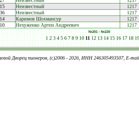
:27
Неизвестный
1217
:15
Неизвестный
1217
:36
Неизвестный
1217
:14
Каримов Шохмансур
1217
:10
Нехуженко Артеи Андреевич
1217
№201 - №220
1
2
3
4
5
6
7
8
9
10
11
12
13
14
15
16
17
18
1
евой Дворец пионеров, (c)2006 - 2026, ИНН 246305493507, E-ma