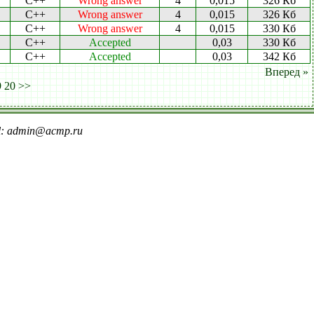
C++
Wrong answer
4
0,015
326 Кб
C++
Wrong answer
4
0,015
326 Кб
C++
Wrong answer
4
0,015
330 Кб
C++
Accepted
0,03
330 Кб
C++
Accepted
0,03
342 Кб
Вперед »
9
20
>>
il: admin@acmp.ru