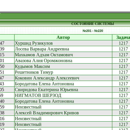
СОСТОЯНИЕ СИСТЕМЫ
№201 - №220
Автор
Задач
:47
Хуршид Рузикулов
1217
:39
Лосева Варвара Андреевна
1217
:15
Махкамов Адхам Октамович
1217
:01
Авазова Алия Оромжоновна
1217
:50
Кудымов Максим
1217
:51
Решетников Тимур
1217
:47
Коковин Александр Алексеевич
1217
:43
Бородатова Елена Антоновна
1217
:05
Свиридова Екатерина Юрьевна
1217
59
НИГМАТОВ ШЕРЗОД
1217
:40
Бородатова Елена Антоновна
1217
:59
Неизвестный
1217
:38
Алексей Владимирович Кривов
1217
:16
Неизвестный
1217
:19
Неизвестный
1217