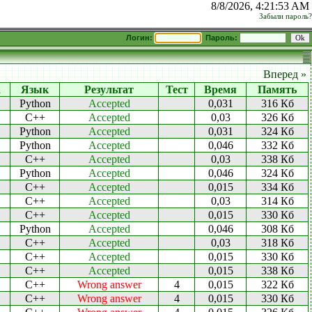
8/8/2026, 4:21:53 AM
Забыли пароль?
Логин:
Пароль:
Вперед »
а
Язык
Результат
Тест
Время
Память
Python
Accepted
0,031
316 Кб
C++
Accepted
0,03
326 Кб
Python
Accepted
0,031
324 Кб
Python
Accepted
0,046
332 Кб
C++
Accepted
0,03
338 Кб
Python
Accepted
0,046
324 Кб
C++
Accepted
0,015
334 Кб
C++
Accepted
0,03
314 Кб
C++
Accepted
0,015
330 Кб
Python
Accepted
0,046
308 Кб
C++
Accepted
0,03
318 Кб
C++
Accepted
0,015
330 Кб
C++
Accepted
0,015
338 Кб
C++
Wrong answer
4
0,015
322 Кб
C++
Wrong answer
4
0,015
330 Кб