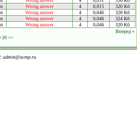
on
Wrong answer
4
0,031
336 Кб
on
Wrong answer
4
0,015
320 Кб
on
Wrong answer
4
0,046
328 Кб
on
Wrong answer
4
0,046
324 Кб
on
Wrong answer
4
0,046
320 Кб
Вперед »
9
20
>>
il: admin@acmp.ru