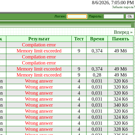
8/6/2026, 7:05:00 PM
Забыли пароль?
Логин:
Пароль:
Вперед »
к
Результат
Тест
Время
Память
+
Compilation error
+
Memory limit exceeded
9
0,374
49 Мб
+
Compilation error
+
Compilation error
+
Memory limit exceeded
9
0,374
49 Мб
+
Memory limit exceeded
9
0,28
49 Мб
on
Wrong answer
4
0,031
320 Кб
on
Wrong answer
4
0,031
320 Кб
on
Wrong answer
4
0,031
320 Кб
on
Wrong answer
4
0,031
324 Кб
on
Wrong answer
4
0,031
340 Кб
on
Wrong answer
4
0,031
320 Кб
on
Wrong answer
4
0,031
324 Кб
on
Wrong answer
4
0,031
320 Кб
on
Wrong answer
4
0,031
328 Кб