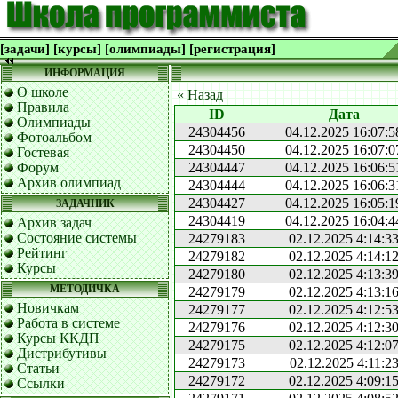
[задачи]
[курсы]
[олимпиады]
[регистрация]
ИНФОРМАЦИЯ
О школе
« Назад
Правила
ID
Дата
Олимпиады
24304456
04.12.2025 16:07:5
Фотоальбом
24304450
04.12.2025 16:07:0
Гостевая
Форум
24304447
04.12.2025 16:06:5
Архив олимпиад
24304444
04.12.2025 16:06:3
24304427
04.12.2025 16:05:1
ЗАДАЧНИК
24304419
04.12.2025 16:04:4
Архив задач
Состояние системы
24279183
02.12.2025 4:14:3
Рейтинг
24279182
02.12.2025 4:14:1
Курсы
24279180
02.12.2025 4:13:3
МЕТОДИЧКА
24279179
02.12.2025 4:13:1
Новичкам
24279177
02.12.2025 4:12:5
Работа в системе
24279176
02.12.2025 4:12:3
Курсы ККДП
24279175
02.12.2025 4:12:0
Дистрибутивы
24279173
02.12.2025 4:11:2
Статьи
24279172
02.12.2025 4:09:1
Ссылки