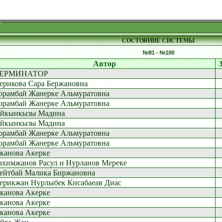
СОСТОЯНИЕ СИСТЕМЫ
№81 - №100
Автор
ЕРМИНАТОР
ерикова Сара Бержановна
орамбай Жанерке Альмуратовна
орамбай Жанерке Альмуратовна
йкынкызы Мадина
йкынкызы Мадина
орамбай Жанерке Альмуратовна
орамбай Жанерке Альмуратовна
канова Акерке
ахимжанов Расул и Нурланов Мереке
ейтбай Малика Биржановна
ерикжан Нурлыбек Кисабаеав Диас
канова Акерке
канова Акерке
канова Акерке