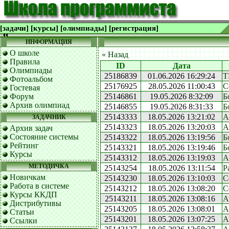
[задачи]
[курсы]
[олимпиады]
[регистрация]
ИНФОРМАЦИЯ
О школе
« Назад
Правила
ID
Дата
Олимпиады
25186839
01.06.2026 16:29:24
Т
Фотоальбом
25176925
28.05.2026 11:00:43
С
Гостевая
Форум
25146861
19.05.2026 8:32:09
Б
Архив олимпиад
25146855
19.05.2026 8:31:33
Б
25143333
18.05.2026 13:21:02
А
ЗАДАЧНИК
25143323
18.05.2026 13:20:03
А
Архив задач
Состояние системы
25143322
18.05.2026 13:19:56
Б
Рейтинг
25143321
18.05.2026 13:19:46
Б
Курсы
25143312
18.05.2026 13:19:03
А
МЕТОДИЧКА
25143254
18.05.2026 13:11:54
Р
Новичкам
25143230
18.05.2026 13:10:03
С
Работа в системе
25143212
18.05.2026 13:08:20
С
Курсы ККДП
25143211
18.05.2026 13:08:16
А
Дистрибутивы
25143205
18.05.2026 13:08:01
А
Статьи
25143201
18.05.2026 13:07:25
А
Ссылки