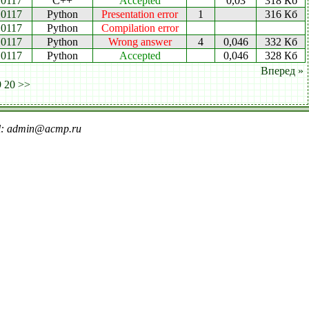
0117
C++
Accepted
0,03
318 Кб
0117
Python
Presentation error
1
316 Кб
0117
Python
Compilation error
0117
Python
Wrong answer
4
0,046
332 Кб
0117
Python
Accepted
0,046
328 Кб
Вперед »
9
20
>>
il: admin@acmp.ru