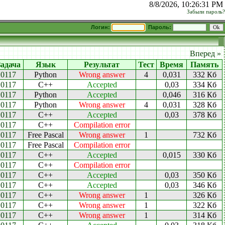
8/8/2026, 10:26:31 PM
Забыли пароль?
Логин:
Пароль:
Вперед »
Задача
Язык
Результат
Тест
Время
Память
0117
Python
Wrong answer
4
0,031
332 Кб
0117
C++
Accepted
0,03
334 Кб
0117
Python
Accepted
0,046
316 Кб
0117
Python
Wrong answer
4
0,031
328 Кб
0117
C++
Accepted
0,03
378 Кб
0117
C++
Compilation error
0117
Free Pascal
Wrong answer
1
732 Кб
0117
Free Pascal
Compilation error
0117
C++
Accepted
0,015
330 Кб
0117
C++
Compilation error
0117
C++
Accepted
0,03
350 Кб
0117
C++
Accepted
0,03
346 Кб
0117
C++
Wrong answer
1
326 Кб
0117
C++
Wrong answer
1
322 Кб
0117
C++
Wrong answer
1
314 Кб