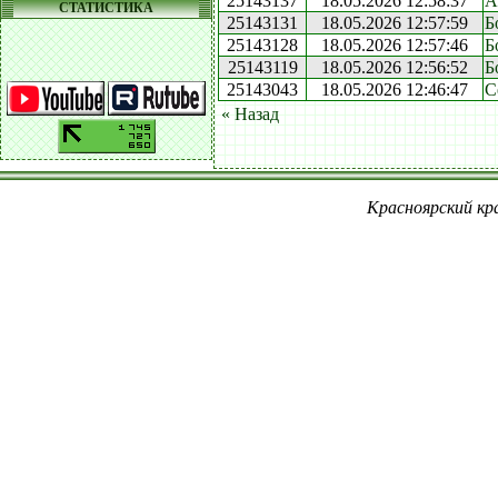
25143137
18.05.2026 12:58:37
А
СТАТИСТИКА
25143131
18.05.2026 12:57:59
Б
25143128
18.05.2026 12:57:46
Б
25143119
18.05.2026 12:56:52
Б
25143043
18.05.2026 12:46:47
С
« Назад
Красноярский кра