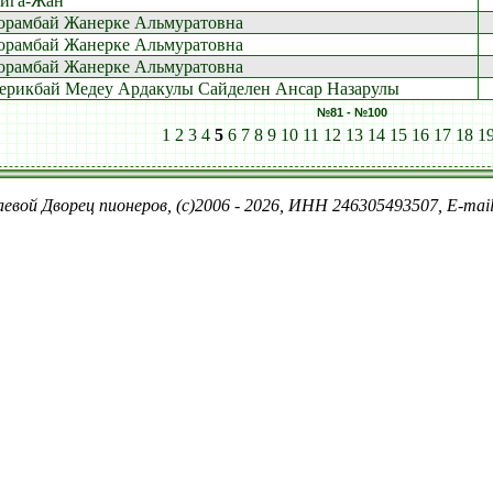
йга-Жан
орамбай Жанерке Альмуратовна
орамбай Жанерке Альмуратовна
орамбай Жанерке Альмуратовна
ерикбай Медеу Ардакулы Сайделен Ансар Назарулы
№81 - №100
1
2
3
4
5
6
7
8
9
10
11
12
13
14
15
16
17
18
1
евой Дворец пионеров, (c)2006 - 2026, ИНН 246305493507, E-ma