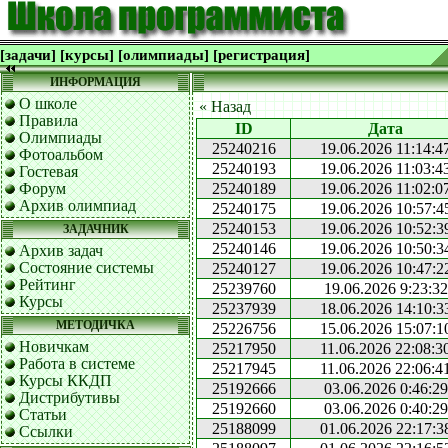
[задачи]
[курсы]
[олимпиады]
[регистрация]
ИНФОРМАЦИЯ
О школе
« Назад
Правила
ID
Дата
Олимпиады
25240216
19.06.2026 11:14:4
Фотоальбом
25240193
19.06.2026 11:03:4
Гостевая
Форум
25240189
19.06.2026 11:02:0
Архив олимпиад
25240175
19.06.2026 10:57:4
25240153
19.06.2026 10:52:3
ЗАДАЧНИК
25240146
19.06.2026 10:50:3
Архив задач
Состояние системы
25240127
19.06.2026 10:47:2
Рейтинг
25239760
19.06.2026 9:23:32
Курсы
25237939
18.06.2026 14:10:3
МЕТОДИЧКА
25226756
15.06.2026 15:07:1
Новичкам
25217950
11.06.2026 22:08:3
Работа в системе
25217945
11.06.2026 22:06:4
Курсы ККДП
25192666
03.06.2026 0:46:29
Дистрибутивы
25192660
03.06.2026 0:40:29
Статьи
25188099
01.06.2026 22:17:3
Ссылки