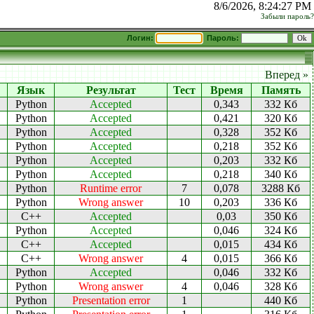
8/6/2026, 8:24:27 PM
Забыли пароль?
Логин:
Пароль:
Вперед »
Язык
Результат
Тест
Время
Память
Python
Accepted
0,343
332 Кб
Python
Accepted
0,421
320 Кб
Python
Accepted
0,328
352 Кб
Python
Accepted
0,218
352 Кб
Python
Accepted
0,203
332 Кб
Python
Accepted
0,218
340 Кб
Python
Runtime error
7
0,078
3288 Кб
Python
Wrong answer
10
0,203
336 Кб
C++
Accepted
0,03
350 Кб
Python
Accepted
0,046
324 Кб
C++
Accepted
0,015
434 Кб
C++
Wrong answer
4
0,015
366 Кб
Python
Accepted
0,046
332 Кб
Python
Wrong answer
4
0,046
328 Кб
Python
Presentation error
1
440 Кб