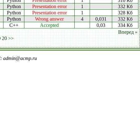
Python
Presentation error
1
316 Кб
Python
Presentation error
1
332 Кб
Python
Presentation error
1
328 Кб
Python
Wrong answer
4
0,031
332 Кб
C++
Accepted
0,03
334 Кб
Вперед »
9
20
>>
il: admin@acmp.ru