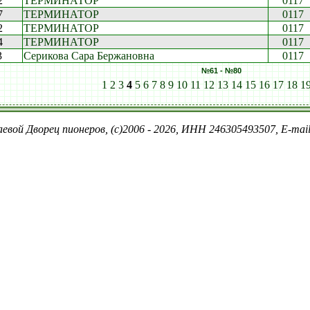
2
ТЕРМИНАТОР
0117
7
ТЕРМИНАТОР
0117
2
ТЕРМИНАТОР
0117
4
ТЕРМИНАТОР
0117
3
Серикова Сара Бержановна
0117
№61 - №80
1
2
3
4
5
6
7
8
9
10
11
12
13
14
15
16
17
18
1
евой Дворец пионеров, (c)2006 - 2026, ИНН 246305493507, E-ma