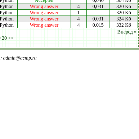
Python
Accepted
0,046
364 Кб
Python
Wrong answer
4
0,031
320 Кб
Python
Wrong answer
1
320 Кб
Python
Wrong answer
4
0,031
324 Кб
Python
Wrong answer
4
0,015
332 Кб
Вперед »
9
20
>>
il: admin@acmp.ru