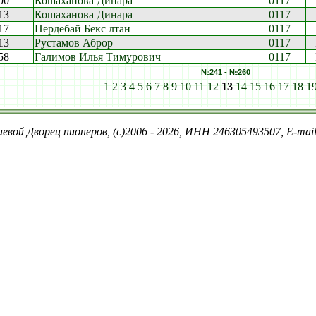
00
Кошаханова Динара
0117
13
Кошаханова Динара
0117
17
Пердебай Бекс лтан
0117
13
Рустамов Аброр
0117
58
Галимов Илья Тимурович
0117
№241 - №260
1
2
3
4
5
6
7
8
9
10
11
12
13
14
15
16
17
18
1
евой Дворец пионеров, (c)2006 - 2026, ИНН 246305493507, E-ma