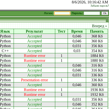
8/6/2026, 10:16:42 AM
Забыли пароль?
Логин:
Пароль:
Вперед »
Язык
Результат
Тест
Время
Память
Python
Accepted
0,046
368 Кб
Python
Accepted
0,046
360 Кб
Python
Accepted
0,031
356 Кб
C++
Accepted
0,03
354 Кб
Python
Runtime error
1
1884 Кб
Python
Runtime error
1
1880 Кб
Python
Accepted
0,046
316 Кб
Python
Accepted
0,046
316 Кб
Python
Accepted
0,031
336 Кб
Python
Presentation error
1
336 Кб
Python
Accepted
0,046
360 Кб
Python
Runtime error
1
1936 Кб
Python
Runtime error
1
1932 Кб
Python
Accepted
0,031
356 Кб
Python
Accepted
0,046
352 Кб