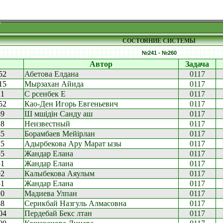
СОСТОЯНИЕ СИСТЕМЫ
№241 - №260
Автор
Задача
52
Абетова Елдана
0117
15
Мырзахан Айида
0117
21
С рсенбек Е
0117
52
Као-Ден Игорь Евгеньевич
0117
49
Ш мшідін Санду аш
0117
18
Неизвестный
0117
45
Борамбаев Мейірлан
0117
25
Адырбекова Ару Марат ызы
0117
55
Жандар Елана
0117
51
Жандар Елана
0117
02
Калыбекова Аяулым
0117
51
Жандар Елана
0117
10
Мадиева Улпан
0117
38
Серикбай Назгуль Алмасовна
0117
04
Пердебай Бекс лтан
0117