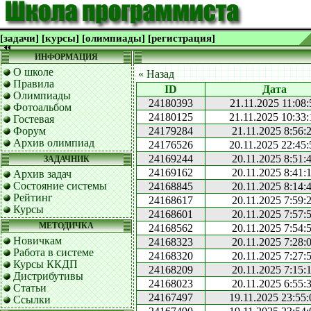
[задачи]
[курсы]
[олимпиады]
[регистрация]
ИНФОРМАЦИЯ
О школе
« Назад
Правила
ID
Дата
Олимпиады
24180393
21.11.2025 11:08:
Фотоальбом
24180125
21.11.2025 10:33:
Гостевая
Форум
24179284
21.11.2025 8:56:
Архив олимпиад
24176526
20.11.2025 22:45:
24169244
20.11.2025 8:51:
ЗАДАЧНИК
24169162
20.11.2025 8:41:
Архив задач
Состояние системы
24168845
20.11.2025 8:14:
Рейтинг
24168617
20.11.2025 7:59:
Курсы
24168601
20.11.2025 7:57:
МЕТОДИЧКА
24168562
20.11.2025 7:54:
Новичкам
24168323
20.11.2025 7:28:
Работа в системе
24168320
20.11.2025 7:27:
Курсы ККДП
24168209
20.11.2025 7:15:
Дистрибутивы
24168023
20.11.2025 6:55:
Статьи
24167497
19.11.2025 23:55:
Ссылки