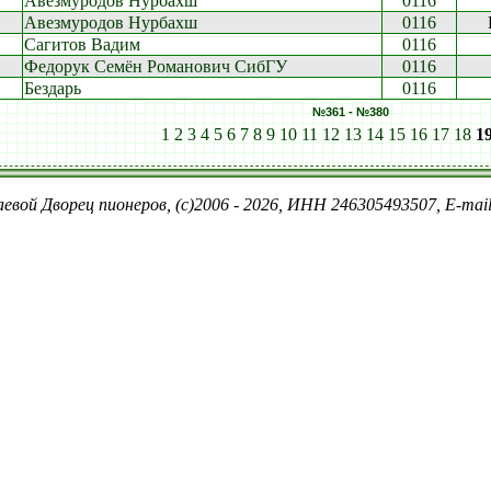
Авезмуродов Нурбахш
0116
Авезмуродов Нурбахш
0116
Сагитов Вадим
0116
Федорук Семён Романович СибГУ
0116
Бездарь
0116
№361 - №380
1
2
3
4
5
6
7
8
9
10
11
12
13
14
15
16
17
18
1
евой Дворец пионеров, (c)2006 - 2026, ИНН 246305493507, E-ma