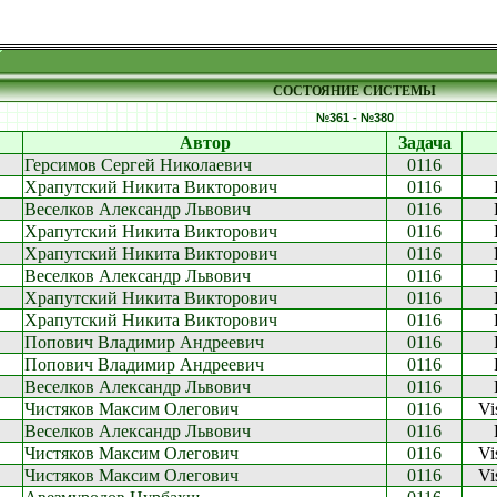
СОСТОЯНИЕ СИСТЕМЫ
№361 - №380
Автор
Задача
Герсимов Сергей Николаевич
0116
Храпутский Никита Викторович
0116
Веселков Александр Львович
0116
Храпутский Никита Викторович
0116
Храпутский Никита Викторович
0116
Веселков Александр Львович
0116
Храпутский Никита Викторович
0116
Храпутский Никита Викторович
0116
Попович Владимир Андреевич
0116
Попович Владимир Андреевич
0116
Веселков Александр Львович
0116
Чистяков Максим Олегович
0116
Vi
Веселков Александр Львович
0116
Чистяков Максим Олегович
0116
Vi
Чистяков Максим Олегович
0116
Vi