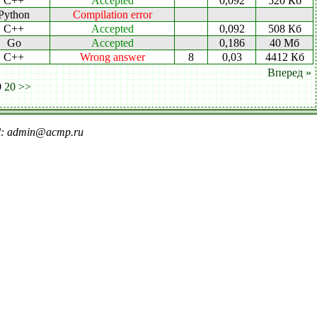
C++
Accepted
0,092
520 Кб
Python
Compilation error
C++
Accepted
0,092
508 Кб
Go
Accepted
0,186
40 Мб
C++
Wrong answer
8
0,03
4412 Кб
Вперед »
9
20
>>
il: admin@acmp.ru