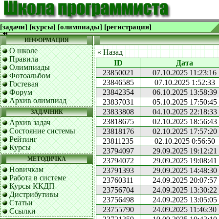
[задачи]
[курсы]
[олимпиады]
[регистрация]
ИНФОРМАЦИЯ
О школе
« Назад
Правила
ID
Дата
Олимпиады
23850021
07.10.2025 11:23:16
Фотоальбом
23846585
07.10.2025 1:52:33
Гостевая
Форум
23842354
06.10.2025 13:58:39
Архив олимпиад
23837031
05.10.2025 17:50:45
23833808
04.10.2025 22:18:33
ЗАДАЧНИК
23818675
02.10.2025 18:56:43
Архив задач
Состояние системы
23818176
02.10.2025 17:57:20
Рейтинг
23811235
02.10.2025 0:56:50
Курсы
23794097
29.09.2025 19:12:21
МЕТОДИЧКА
23794072
29.09.2025 19:08:41
Новичкам
23791393
29.09.2025 14:48:30
Работа в системе
23760311
24.09.2025 20:07:57
Курсы ККДП
23756704
24.09.2025 13:30:22
Дистрибутивы
23756498
24.09.2025 13:05:05
Статьи
23755790
24.09.2025 11:46:30
Ссылки