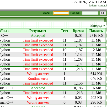
8/7/2026, 5:32:11 AM
Забыли пароль?
Логин:
Пароль:
Вперед »
Язык
Результат
Тест
Время
Память
C++
Accepted
0,28
2716 Кб
Python
Time limit exceeded
11
1,187
11 Мб
Python
Time limit exceeded
11
1,187
11 Мб
Python
Time limit exceeded
10
1,187
12 Мб
Python
Time limit exceeded
11
1,14
11 Мб
Python
Time limit exceeded
11
1,203
11 Мб
Python
Time limit exceeded
11
1,14
11 Мб
Python
Time limit exceeded
11
1,218
11 Мб
Python
Wrong answer
1
614 Кб
Python
Runtime error
1
646 Кб
Python
Time limit exceeded
11
1,156
11 Мб
sual C++
Accepted
0,186
16 Мб
Python
Time limit exceeded
11
1,218
11 Мб
sual C++
Wrong answer
6
0,03
292 Кб
sual C++
Wrong answer
6
0,03
296 Кб