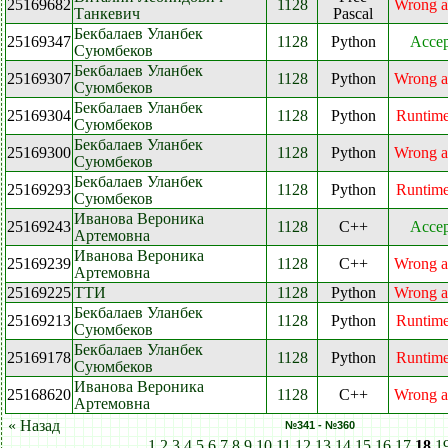
25169682
1128
Wrong a
Танкевич
Pascal
Бекбалаев Уланбек
25169347
1128
Python
Accep
Суюмбеков
Бекбалаев Уланбек
25169307
1128
Python
Wrong a
Суюмбеков
Бекбалаев Уланбек
25169304
1128
Python
Runtime
Суюмбеков
Бекбалаев Уланбек
25169300
1128
Python
Wrong a
Суюмбеков
Бекбалаев Уланбек
25169293
1128
Python
Runtime
Суюмбеков
Иванова Вероника
25169243
1128
C++
Accep
Артемовна
Иванова Вероника
25169239
1128
C++
Wrong a
Артемовна
25169225
ТТИ
1128
Python
Wrong a
Бекбалаев Уланбек
25169213
1128
Python
Runtime
Суюмбеков
Бекбалаев Уланбек
25169178
1128
Python
Runtime
Суюмбеков
Иванова Вероника
25168620
1128
C++
Wrong a
Артемовна
« Назад
№341 - №360
1
2
3
4
5
6
7
8
9
10
11
12
13
14
15
16
17
18
1