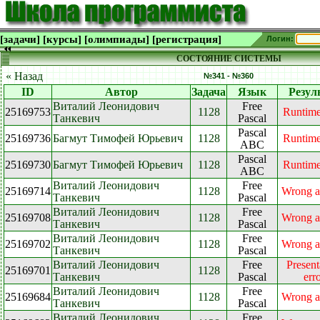
[задачи]
[курсы]
[олимпиады]
[регистрация]
Логин:
СОСТОЯНИЕ СИСТЕМЫ
« Назад
№341 - №360
ID
Автор
Задача
Язык
Резул
Виталий Леонидович
Free
25169753
1128
Runtime
Танкевич
Pascal
Pascal
25169736
Багмут Тимофей Юрьевич
1128
Runtime
ABC
Pascal
25169730
Багмут Тимофей Юрьевич
1128
Runtime
ABC
Виталий Леонидович
Free
25169714
1128
Wrong a
Танкевич
Pascal
Виталий Леонидович
Free
25169708
1128
Wrong a
Танкевич
Pascal
Виталий Леонидович
Free
25169702
1128
Wrong a
Танкевич
Pascal
Виталий Леонидович
Free
Present
25169701
1128
Танкевич
Pascal
err
Виталий Леонидович
Free
25169684
1128
Wrong a
Танкевич
Pascal
Виталий Леонидович
Free