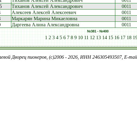
1
Тиханов Алексей Александрович
0011
5
Тиханов Алексей Александрович
0011
4
Алексеев Алексей Алексеевич
0011
3
Маркарян Марина Микаеловна
0011
0
Даргеева Алина Александровна
0011
№381 - №400
1
2
3
4
5
6
7
8
9
10
11
12
13
14
15
16
17
18
1
евой Дворец пионеров, (c)2006 - 2026, ИНН 246305493507, E-ma