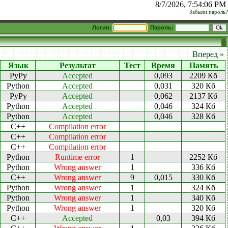
8/7/2026, 7:54:06 PM
Забыли пароль?
Логин:
Пароль:
Вперед »
Язык
Результат
Тест
Время
Память
PyPy
Accepted
0,093
2209 Кб
Python
Accepted
0,031
320 Кб
PyPy
Accepted
0,062
2137 Кб
Python
Accepted
0,046
324 Кб
Python
Accepted
0,046
328 Кб
C++
Compilation error
C++
Compilation error
C++
Compilation error
Python
Runtime error
1
2252 Кб
Python
Wrong answer
1
336 Кб
C++
Wrong answer
9
0,015
330 Кб
Python
Wrong answer
1
324 Кб
Python
Wrong answer
1
340 Кб
Python
Wrong answer
1
320 Кб
C++
Accepted
0,03
394 Кб