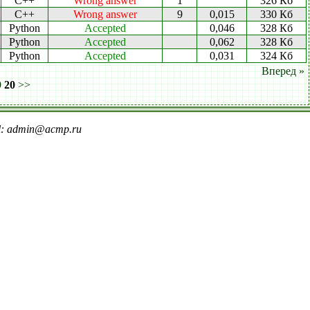
C++
Wrong answer
1
326 Кб
C++
Wrong answer
9
0,015
330 Кб
Python
Accepted
0,046
328 Кб
Python
Accepted
0,062
328 Кб
Python
Accepted
0,031
324 Кб
Вперед »
9
20
>>
il: admin@acmp.ru