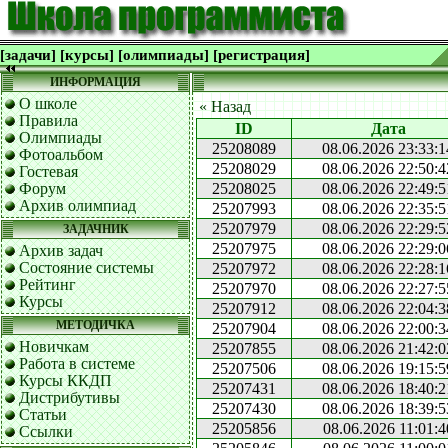
[задачи]
[курсы]
[олимпиады]
[регистрация]
ИНФОРМАЦИЯ
О школе
« Назад
Правила
ID
Дата
Олимпиады
25208089
08.06.2026 23:33:1
Фотоальбом
25208029
08.06.2026 22:50:4
Гостевая
Форум
25208025
08.06.2026 22:49:5
Архив олимпиад
25207993
08.06.2026 22:35:5
25207979
08.06.2026 22:29:5
ЗАДАЧНИК
25207975
08.06.2026 22:29:0
Архив задач
Состояние системы
25207972
08.06.2026 22:28:1
Рейтинг
25207970
08.06.2026 22:27:5
Курсы
25207912
08.06.2026 22:04:3
МЕТОДИЧКА
25207904
08.06.2026 22:00:3
Новичкам
25207855
08.06.2026 21:42:0
Работа в системе
25207506
08.06.2026 19:15:5
Курсы ККДП
25207431
08.06.2026 18:40:2
Дистрибутивы
25207430
08.06.2026 18:39:5
Статьи
25205856
08.06.2026 11:01:4
Ссылки