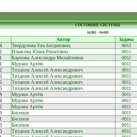
СОСТОЯНИЕ СИСТЕМЫ
№381 - №400
Автор
Задача
4
Твердунова Ева Богдановна
0011
2
Ильясова Юлия Ринатовна
0011
1
Карпова Александра Михайловна
0011
1
Мурзин Артём
0011
2
Тиханов Алексей Александрович
0011
6
Тиханов Алексей Александрович
0011
6
Тиханов Алексей Александрович
0011
5
Тиханов Алексей Александрович
0011
8
Мурзин Артём
0011
4
Мурзин Артём
0011
2
Мурзин Артём
0011
9
Бисенов
0011
1
Бисенов
0011
3
Бисенов
0011
0
Тиханов Алексей Александрович
0011