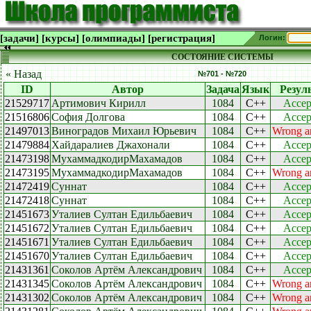
[задачи]
[курсы]
[олимпиады]
[регистрация]
Логин:
СОСТОЯНИЕ СИСТЕМЫ
« Назад
№701 - №720
ID
Автор
Задача
Язык
Резул
21529717
Артимович Кирилл
1084
C++
Accep
21516806
София Долгова
1084
C++
Accep
21497013
Виноградов Михаил Юрьевич
1084
C++
Wrong a
21479884
Хайдаралиев Джахонали
1084
C++
Accep
21473198
МухаммадкодирМахамадов
1084
C++
Accep
21473195
МухаммадкодирМахамадов
1084
C++
Wrong a
21472419
Суннат
1084
C++
Accep
21472418
Суннат
1084
C++
Accep
21451673
Уталиев Султан Едильбаевич
1084
C++
Accep
21451672
Уталиев Султан Едильбаевич
1084
C++
Accep
21451671
Уталиев Султан Едильбаевич
1084
C++
Accep
21451670
Уталиев Султан Едильбаевич
1084
C++
Accep
21431361
Соколов Артём Александрович
1084
C++
Accep
21431345
Соколов Артём Александрович
1084
C++
Wrong a
21431302
Соколов Артём Александрович
1084
C++
Wrong a