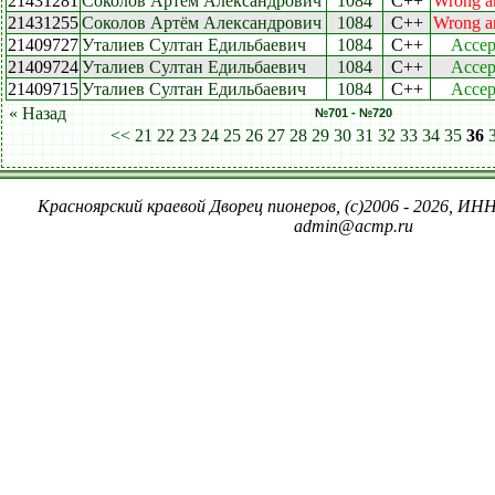
21431281
Соколов Артём Александрович
1084
C++
Wrong a
21431255
Соколов Артём Александрович
1084
C++
Wrong a
21409727
Уталиев Султан Едильбаевич
1084
C++
Accep
21409724
Уталиев Султан Едильбаевич
1084
C++
Accep
21409715
Уталиев Султан Едильбаевич
1084
C++
Accep
« Назад
№701 - №720
<<
21
22
23
24
25
26
27
28
29
30
31
32
33
34
35
36
Красноярский краевой Дворец пионеров, (c)2006 - 2026, ИНН
admin@acmp.ru