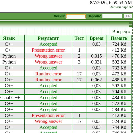
8/7/2026, 6:59:53 AM
Забыли пароль?
Логин:
Пароль:
Вперед »
Язык
Результат
Тест
Время
Память
C++
Accepted
0,03
724 Кб
C++
Presentation error
1
412 Кб
Python
Wrong answer
2
0,015
470 Кб
Python
Wrong answer
3
0,031
502 Кб
C++
Accepted
0,03
732 Кб
C++
Runtime error
17
0,03
472 Кб
C++
Runtime error
17
0,062
488 Кб
C++
Accepted
0,03
592 Кб
C++
Accepted
0,03
704 Кб
Visual C++
Accepted
0,03
484 Кб
C++
Accepted
0,03
572 Кб
C++
Accepted
0,03
584 Кб
C++
Presentation error
1
412 Кб
C++
Wrong answer
17
0,03
524 Кб
C++
Accepted
0,03
744 Кб