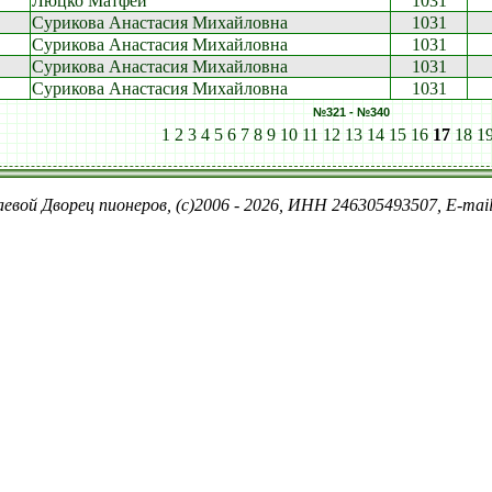
Люцко Матфей
1031
Сурикова Анастасия Михайловна
1031
Сурикова Анастасия Михайловна
1031
Сурикова Анастасия Михайловна
1031
Сурикова Анастасия Михайловна
1031
№321 - №340
1
2
3
4
5
6
7
8
9
10
11
12
13
14
15
16
17
18
1
евой Дворец пионеров, (c)2006 - 2026, ИНН 246305493507, E-ma