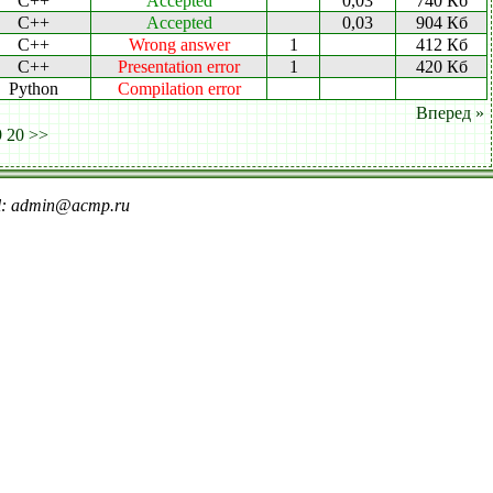
C++
Accepted
0,03
740 Кб
C++
Accepted
0,03
904 Кб
C++
Wrong answer
1
412 Кб
C++
Presentation error
1
420 Кб
Python
Compilation error
Вперед »
9
20
>>
il: admin@acmp.ru