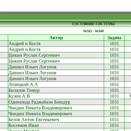
СОСТОЯНИЕ СИСТЕМЫ
№321 - №340
Автор
Задача
Андрей и Костя
1031
Андрей и Костя
1031
Цикин Руслан Сергеевич
1031
Цикин Руслан Сергеевич
1031
Даниил Ильич Логунов
1031
Даниил Ильич Логунов
1031
Даниил Ильич Логунов
1031
Лозицкий А А
1031
Билалов Тимур
1031
Кузин А В
1031
Одиназода Раджабали Баходур
1031
Чиндин Никита Владимирович
1031
Чиндин Никита Владимирович
1031
Белов Антон Евгеньевич
1031
Косенков Иван
1031