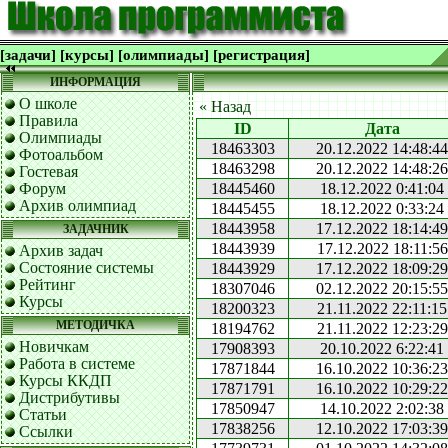
[задачи]
[курсы]
[олимпиады]
[регистрация]
ИНФОРМАЦИЯ
О школе
« Назад
Правила
ID
Дата
Олимпиады
18463303
20.12.2022 14:48:44
Фотоальбом
18463298
20.12.2022 14:48:26
Гостевая
Форум
18445460
18.12.2022 0:41:04
Архив олимпиад
18445455
18.12.2022 0:33:24
18443958
17.12.2022 18:14:49
ЗАДАЧНИК
18443939
17.12.2022 18:11:56
Архив задач
Состояние системы
18443929
17.12.2022 18:09:29
Рейтинг
18307046
02.12.2022 20:15:55
Курсы
18200323
21.11.2022 22:11:15
МЕТОДИЧКА
18194762
21.11.2022 12:23:29
Новичкам
17908393
20.10.2022 6:22:41
Работа в системе
17871844
16.10.2022 10:36:23
Курсы ККДП
17871791
16.10.2022 10:29:22
Дистрибутивы
17850947
14.10.2022 2:02:38
Статьи
17838256
12.10.2022 17:03:39
Ссылки