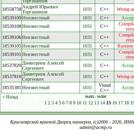
Торгашинов
Андрей Юрьевич
18558758
1031
C++
Wrong a
Торгашинов
18539109
Неизвестный
1031
C++
Accep
Compila
18539108
Неизвестный
1031
C++
erro
Compila
18539106
Неизвестный
1031
C++
erro
18539105
Неизвестный
1031
C++
Runtime 
Compila
18539101
Неизвестный
1031
C++
erro
Димитриев Алексей
18537820
1031
C++
Accep
Сергеевич
Димитриев Алексей
18537810
1031
C++
Wrong a
Сергеевич
Visual
18535381
Неизвестный
1031
Accep
C++
« Назад
№281 - №300
1
2
3
4
5
6
7
8
9
10
11
12
13
14
15
16
17
18
1
Красноярский краевой Дворец пионеров, (c)2006 - 2026, ИНН
admin@acmp.ru