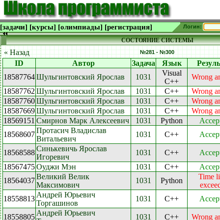
[задачи]
[курсы]
[олимпиады]
[регистрация]
Логин:
СОСТОЯНИЕ СИСТЕМЫ
« Назад
№281 - №300
ID
Автор
Задача
Язык
Резуль
Visual
18587764
Шульгинтовский Ярослав
1031
Wrong a
C++
18587762
Шульгинтовский Ярослав
1031
C++
Wrong a
18587760
Шульгинтовский Ярослав
1031
C++
Wrong a
18587669
Шульгинтовский Ярослав
1031
C++
Wrong a
18569151
Смирнов Марк Алексеевич
1031
Python
Accep
Протасич Владислав
18568607
1031
C++
Accep
Витальевич
Синькевичь Ярослав
18568588
1031
C++
Accep
Игоревич
18567475
Оуджи Мэн
1031
C++
Accep
Великий Велик
Time l
18564037
1031
Python
Максимович
excee
Андрей Юрьевич
18558813
1031
C++
Accep
Торгашинов
Андрей Юрьевич
18558805
1031
C++
Wrong a