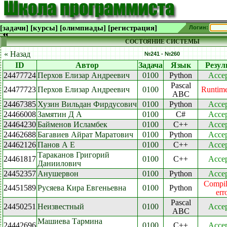
[задачи]
[курсы]
[олимпиады]
[регистрация]
Логин:
СОСТОЯНИЕ СИСТЕМЫ
« Назад
№241 - №260
ID
Автор
Задача
Язык
Резул
24477724
Перхов Елизар Андреевич
0100
Python
Accep
Pascal
24477723
Перхов Елизар Андреевич
0100
Runtime
ABC
24467385
Хузин Вильдан Фирдусович
0100
Python
Accep
24466008
Замятин Д А
0100
C#
Accep
24464230
Байменов Исламбек
0100
C++
Accep
24462688
Багавиев Айрат Маратович
0100
Python
Accep
24462126
Панов А Е
0100
C++
Accep
Тараканов Григорий
24461817
0100
C++
Accep
Даниилович
24452357
Анушервон
0100
Python
Accep
Compil
24451589
Русяева Кира Евгеньевна
0100
Python
err
Pascal
24450251
Неизвестный
0100
Accep
ABC
Машиева Тармина
24442696
0100
C++
Accep