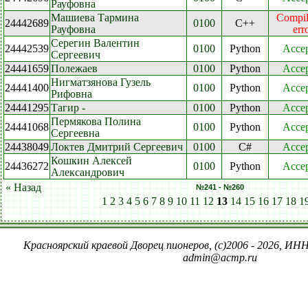
Рауфовна
Машиева Тармина
Compil
24442689
0100
C++
Рауфовна
err
Серегин Валентин
24442539
0100
Python
Accep
Сергеевич
24441659
Полежаев
0100
Python
Accep
Нигматзянова Гузель
24441400
0100
Python
Accep
Рифовна
24441295
Тагир -
0100
Python
Accep
Пермякова Полина
24441068
0100
Python
Accep
Сергеевна
24438049
Локтев Дмитрий Сергеевич
0100
C#
Accep
Кошкин Алексей
24436272
0100
Python
Accep
Александрович
« Назад
№241 - №260
1
2
3
4
5
6
7
8
9
10
11
12
13
14
15
16
17
18
1
Красноярский краевой Дворец пионеров, (c)2006 - 2026, ИНН
admin@acmp.ru