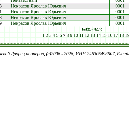
3
Неизвестный
0001
3
Некрасов Ярослав Юрьевич
0001
1
Некрасов Ярослав Юрьевич
0001
8
Некрасов Ярослав Юрьевич
0001
9
Некрасов Ярослав Юрьевич
0001
№121 - №140
1
2
3
4
5
6
7
8
9
10
11
12
13
14
15
16
17
18
1
евой Дворец пионеров, (c)2006 - 2026, ИНН 246305493507, E-ma