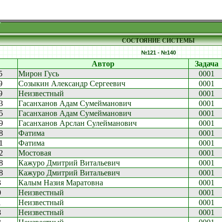
СОСТОЯНИЕ СИСТЕМЫ
№121 - №140
Автор
Задача
5
Мирон Гусь
0001
9
Созыкин Александр Сергеевич
0001
9
Неизвестный
0001
3
Гасанханов Адам Сумейманович
0001
5
Гасанханов Адам Сумейманович
0001
9
Гасанханов Арслан Сулейманович
0001
8
Фатима
0001
1
Фатима
0001
2
Мостовая
0001
8
Кажуро Дмитрий Витальевич
0001
8
Кажуро Дмитрий Витальевич
0001
3
Калым Назия Маратовна
0001
0
Неизвестный
0001
1
Неизвестный
0001
8
Неизвестный
0001