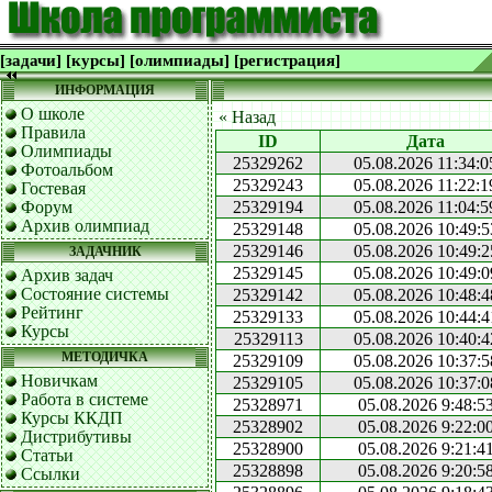
[задачи]
[курсы]
[олимпиады]
[регистрация]
ИНФОРМАЦИЯ
О школе
« Назад
Правила
ID
Дата
Олимпиады
25329262
05.08.2026 11:34:0
Фотоальбом
25329243
05.08.2026 11:22:1
Гостевая
Форум
25329194
05.08.2026 11:04:5
Архив олимпиад
25329148
05.08.2026 10:49:5
25329146
05.08.2026 10:49:2
ЗАДАЧНИК
25329145
05.08.2026 10:49:0
Архив задач
Состояние системы
25329142
05.08.2026 10:48:4
Рейтинг
25329133
05.08.2026 10:44:4
Курсы
25329113
05.08.2026 10:40:4
МЕТОДИЧКА
25329109
05.08.2026 10:37:5
Новичкам
25329105
05.08.2026 10:37:0
Работа в системе
25328971
05.08.2026 9:48:5
Курсы ККДП
25328902
05.08.2026 9:22:0
Дистрибутивы
25328900
05.08.2026 9:21:4
Статьи
25328898
05.08.2026 9:20:5
Ссылки