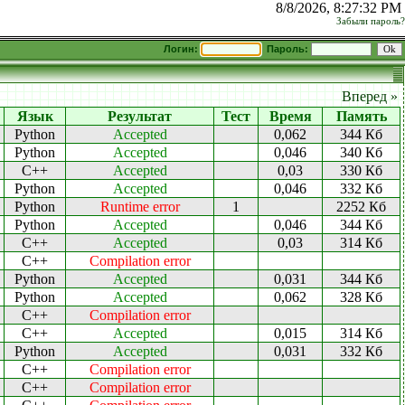
8/8/2026, 8:27:32 PM
Забыли пароль?
Логин:
Пароль:
Вперед »
Язык
Результат
Тест
Время
Память
Python
Accepted
0,062
344 Кб
Python
Accepted
0,046
340 Кб
C++
Accepted
0,03
330 Кб
Python
Accepted
0,046
332 Кб
Python
Runtime error
1
2252 Кб
Python
Accepted
0,046
344 Кб
C++
Accepted
0,03
314 Кб
C++
Compilation error
Python
Accepted
0,031
344 Кб
Python
Accepted
0,062
328 Кб
C++
Compilation error
C++
Accepted
0,015
314 Кб
Python
Accepted
0,031
332 Кб
C++
Compilation error
C++
Compilation error