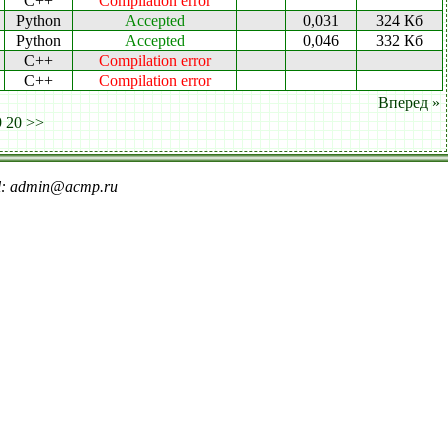
C++
Compilation error
Python
Accepted
0,031
324 Кб
Python
Accepted
0,046
332 Кб
C++
Compilation error
C++
Compilation error
Вперед »
9
20
>>
il: admin@acmp.ru