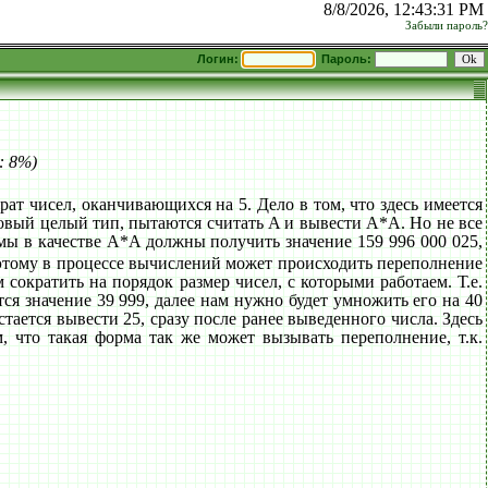
8/8/2026, 12:43:31 PM
Забыли пароль?
Логин:
Пароль:
: 8%)
ат чисел, оканчивающихся на 5. Дело в том, что здесь имеется
овый целый тип, пытаются считать A и вывести A*A. Но не все
 мы в качестве A*A должны получить значение 159 996 000 025,
Поэтому в процессе вычислений может происходить переполнение
 сократить на порядок размер чисел, с которыми работаем. Т.е.
ся значение 39 999, далее нам нужно будет умножить его на 40
стается вывести 25, сразу после ранее выведенного числа. Здесь
 что такая форма так же может вызывать переполнение, т.к.