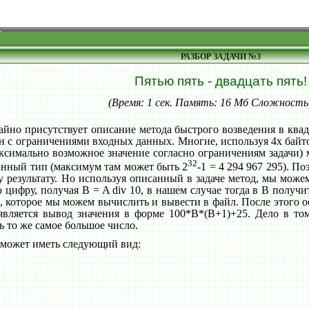
РАЗБОР ЗАДАЧИ №3
Пятью пять - двадцать пять!
(Время: 1 сек. Память: 16 Мб Сложность
айно присутствует описание метода быстрого возведения в квадр
н с ограничениями входных данных. Многие, используя 4х байт
(максимально возможное значение согласно ограничениям задачи)
32
анный тип (максимум там может быть 2
-1 = 4 294 967 295). 
 результату. Но используя описанный в задаче метод, мы можем
цифру, получая B = A div 10, в нашем случае тогда в B получит
00, которое мы можем вычислить и вывести в файл. После этого о
вляется вывод значения в форме 100*B*(B+1)+25. Дело в том,
ь то же самое большое число.
 может иметь следующий вид: