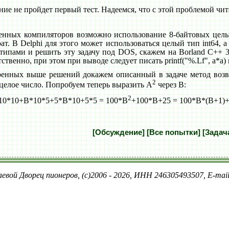
ние не пройдет первый тест. Надеемся, что с этой проблемой чит
енных компиляторов возможно использование 8-байтовых целых 
т. В Delphi для этого может использоваться целый тип int64, а 
пами и решить эту задачу под DOS, скажем на Borland C++ 3.1
ственно, при этом при выводе следует писать printf("%.Lf", a*a) и
ренных выше решений докажем описанный в задаче метод возвед
2
е целое число. Попробуем теперь выразить A
через B:
2
*10*10+B*10*5+5*B*10+5*5 = 100*B
+100*B+25 = 100*B*(B+1)
[Обсуждение]
[Все попытки]
[Задач
евой Дворец пионеров, (c)2006 - 2026, ИНН 246305493507, E-ma