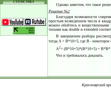
СТАТИСТИКА
Однако заметим, что такое реше
Решение №2
Благодаря возможности соврем
простым возведением числа в квадра
можно обойтись и вещественными ти
типами как double и extended соответ
В завершении разбора рассмот
тогда A = B*10+5, где B - некоторо
2
A
= (B*10+5)*(B*10+5) = B*B
Что и требовалось доказать.
Красноярский кра