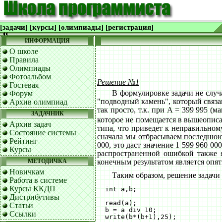
[задачи]
[курсы]
[олимпиады]
[регистрация]
ИНФОРМАЦИЯ
О школе
Правила
Олимпиады
Фотоальбом
Решение №1
Гостевая
В формулировке задачи не случ
Форум
"подводный камень", который связа
Архив олимпиад
так просто, т.к. при A = 399 995 
ЗАДАЧНИК
которое не помещается в вышеопис
Архив задач
типа, что приведет к неправильному
Состояние системы
сначала мы отбрасываем последнюю 
Рейтинг
000, это даст значение 1 599 960 0
Курсы
распространенной ошибкой также я
МЕТОДИЧКА
конечным результатом является опят
Новичкам
Таким образом, решение задачи
Работа в системе
Курсы ККДП
  int a,b;

Дистрибутивы
  read(a);

Статьи
  b = a div 10;

Ссылки