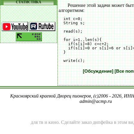
СТАТИСТИКА
Решение этой задачи может бы
алгоритмом:
  int c=0;

  String s;

  read(s);

  for i=1..len(s){

    if(s[i]=8) c=c+2;

    if(s[i]=0 or s[i]=6 or s[i]=
  }  

[Обсуждение]
[Все поп
Красноярский краевой Дворец пионеров, (c)2006 - 2026, ИНН
admin@acmp.ru
для тв и кино.
Сделайте заказ дипфейка
в этом в