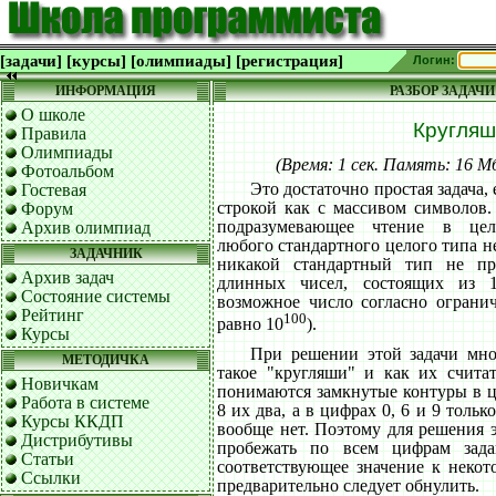
[задачи]
[курсы]
[олимпиады]
[регистрация]
Логин:
ИНФОРМАЦИЯ
РАЗБОР ЗАДАЧИ
О школе
Кругляш
Правила
Олимпиады
(Время: 1 сек. Память: 16 
Фотоальбом
Это достаточно простая задача,
Гостевая
строкой как с массивом символов.
Форум
подразумевающее чтение в цел
Архив олимпиад
любого стандартного целого типа не
ЗАДАЧНИК
никакой стандартный тип не пр
Архив задач
длинных чисел, состоящих из 
Состояние системы
возможное число согласно ограни
Рейтинг
100
равно 10
).
Курсы
При решении этой задачи мно
МЕТОДИЧКА
такое "кругляши" и как их счита
Новичкам
понимаются замкнутые контуры в ц
Работа в системе
8 их два, а в цифрах 0, 6 и 9 тольк
Курсы ККДП
вообще нет. Поэтому для решения 
Дистрибутивы
пробежать по всем цифрам зада
Статьи
соответствующее значение к некот
Ссылки
предварительно следует обнулить.