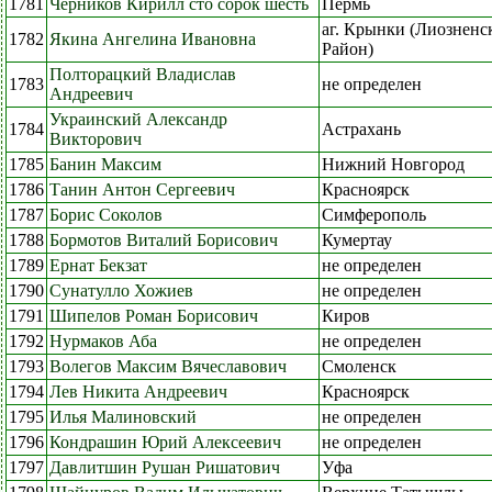
1781
Черников Кирилл сто сорок шесть
Пермь
аг. Крынки (Лиозненс
1782
Якина Ангелина Ивановна
Район)
Полторацкий Владислав
1783
не определен
Андреевич
Украинский Александр
1784
Астрахань
Викторович
1785
Банин Максим
Нижний Новгород
1786
Танин Антон Сергеевич
Красноярск
1787
Борис Соколов
Симферополь
1788
Бормотов Виталий Борисович
Кумертау
1789
Ернат Бекзат
не определен
1790
Сунатулло Хожиев
не определен
1791
Шипелов Роман Борисович
Киров
1792
Нурмаков Аба
не определен
1793
Волегов Максим Вячеславович
Смоленск
1794
Лев Никита Андреевич
Красноярск
1795
Илья Малиновский
не определен
1796
Кондрашин Юрий Алексеевич
не определен
1797
Давлитшин Рушан Ришатович
Уфа