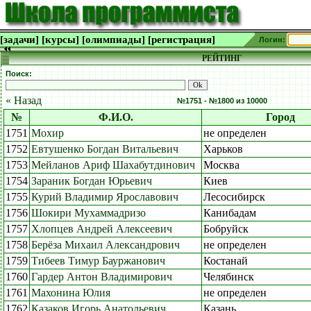
[задачи]
[курсы]
[олимпиады]
[регистрация]
Логин:
РЕЙТИНГ
Поиск:
« Назад
№1751 - №1800 из 10000
№
Ф.И.О.
Город
1751
Мохир
не определен
1752
Евтушенко Богдан Витальевич
Харьков
1753
Мейланов Ариф Шахабутдинович
Москва
1754
Зараник Богдан Юрьевич
Киев
1755
Курий Владимир Ярославович
Лесосибирск
1756
Шокири Мухаммадризо
Канибадам
1757
Хлопцев Андрей Алексеевич
Бобруйск
1758
Берёза Михаил Александрович
не определен
1759
Тибеев Тимур Бауржанович
Костанай
1760
Гардер Антон Владимирович
Челябинск
1761
Махонина Юлия
не определен
1762
Казаков Игорь Анатольевич
Казань