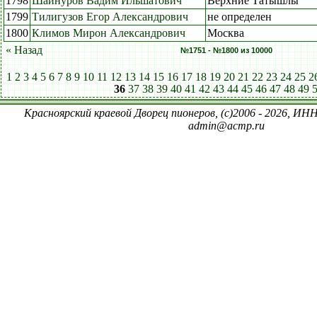
1798
Шайнуров Вадим Ильшатович
Верхние Татышлы
1799
Тилигузов Егор Александрович
не определен
1800
Климов Мирон Александрович
Москва
« Назад
№1751 - №1800 из 10000
1
2
3
4
5
6
7
8
9
10
11
12
13
14
15
16
17
18
19
20
21
22
23
24
25
2
36
37
38
39
40
41
42
43
44
45
46
47
48
49
Красноярский краевой Дворец пионеров, (c)2006 - 2026, ИНН
admin@acmp.ru