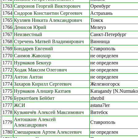
1763
Сапронов Георгий Викторович
Оренбург
1764
Сидоров Константин Сергеевич
Астрахань
1765
Кузляев Никита Александрович
Томск
1766
Денисов Юрий
Мелеуз
1767
Неизвестный
Санкт-Петербург
1768
Стречень Матвей Владимирович
Винница
1769
Бондарев Евгений
Ставрополь
1770
Саимов Жавохир
не определен
1771
Нурмаков Бекнур
не определен
1772
Ходак Максим Олегович
не определен
1773
Антон Антон
не определен
1774
Захаров Кирилл Сергеевич
Железногорск
1775
Нурмаков Алишер Казтаев
Karagandy [N.Nurmakov
1776
Буркитбаев Бейбит
zhezbil
1777
ЖСИ
astana7ler
1778
Кузьмичёв Алексей Максимович
Витебск
Антошкин Алексей
1779
Ставрополь
Александрович
1780
Смешариков Артем Алексеевич
не определен