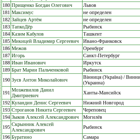
180
Прищенко Богдан Олегович
Львов
181
Максимус
не определен
182
Зайцев Артём
не определен
183
ТапкоДёр
Рыбинск
184
Казим Кабулов
Ташкент
185
Микицей Владимир Сергеевич
Ивано-Франковск
186
Межов
Оренбург
187
Игорь
Санкт-Петербург
188
Иван Иванович
Иркутск
189
Брат Марии Пальченковой
Рыбинск
Вінниця (Україна) / Винн
190
Зуєв Антон Миколайович
(Украина)
Мозжевилов Данил
191
Ханты-Мансийск
Дмитриевич
192
Куландин Денис Сергеевич
Нижний Новгород
193
Строганов Никита Сергеевич
Череповец
194
Зыков Алексей Александрович
Могилёв
Скрынник Алексей
195
Рыбинск
Александрович
196
Буратино
Самара