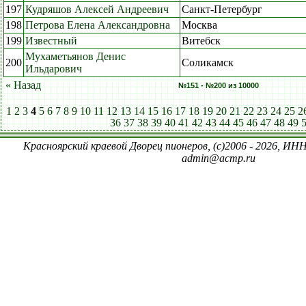
197
Кудряшов Алексей Андреевич
Санкт-Петербург
198
Петрова Елена Александровна
Москва
199
Известный
Витебск
Мухаметьянов Денис
200
Соликамск
Ильдарович
« Назад
№151 - №200 из 10000
1
2
3
4
5
6
7
8
9
10
11
12
13
14
15
16
17
18
19
20
21
22
23
24
25
2
36
37
38
39
40
41
42
43
44
45
46
47
48
49
Красноярский краевой Дворец пионеров, (c)2006 - 2026, ИНН
admin@acmp.ru