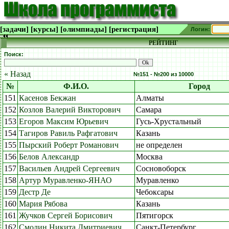
[задачи]
[курсы]
[олимпиады]
[регистрация]
Логин:
РЕЙТИНГ
Поиск:
« Назад
№151 - №200 из 10000
№
Ф.И.О.
Город
151
Касенов Бекжан
Алматы
152
Козлов Валерий Викторович
Самара
153
Егоров Максим Юрьевич
Гусь-Хрустальный
154
Тагиров Равиль Рафгатович
Казань
155
Пырский Роберт Романович
не определен
156
Белов Александр
Москва
157
Васильев Андрей Сергеевич
Сосновоборск
158
Артур Муравленко-ЯНАО
Муравленко
159
Дестр Де
Чебоксары
160
Мария Рябова
Казань
161
Жучков Сергей Борисович
Пятигорск
162
Смолин Никита Дмитриевич
Санкт-Петербург