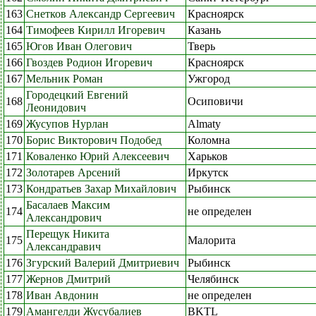
163
Снетков Александр Сергеевич
Красноярск
164
Тимофеев Кирилл Игоревич
Казань
165
Югов Иван Олегович
Тверь
166
Гвоздев Родион Игоревич
Красноярск
167
Мельник Роман
Ужгород
Городецкий Евгений
168
Осиповичи
Леонидович
169
Жусупов Нурлан
Almaty
170
Борис Викторович Подобед
Коломна
171
Коваленко Юрий Алексеевич
Харьков
172
Золотарев Арсений
Иркутск
173
Кондратьев Захар Михайлович
Рыбинск
Басалаев Максим
174
не определен
Александрович
Перещук Никита
175
Малорита
Александравич
176
Згурский Валерий Дмитриевич
Рыбинск
177
Жернов Дмитрий
Челябинск
178
Иван Авдонин
не определен
179
Амангелди Жусубалиев
BKTL