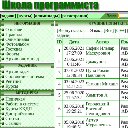
[задачи]
[курсы]
[олимпиады]
[регистрация]
Логин:
ИНФОРМАЦИЯ
ЛУЧШИЕ ПОПЫТКИ ЗА
О школе
[Вернуться к
Язык:
[Все]
[C++]
Правила
задаче]
Олимпиады
ID
Дата
Автор
Яз
Фотоальбом
20.06.2021
Сафин Ильдар
Pas
Гостевая
1
17:27:09
Маскурович
AB
Форум
Архив олимпиад
21.06.2021
Pas
2
Джакупов
0:11:46
AB
ЗАДАЧНИК
07.01.2022
Цупа Роман
Pas
Архив задач
3
12:49:34
Павлович
AB
Состояние системы
Рейтинг
03.04.2023
Pas
4
Чамкин Михаил
Курсы
14:11:54
AB
25.06.2020
Pas
МЕТОДИЧКА
5
Хамитов А
11:57:32
AB
Новичкам
Работа в системе
Городецкий
03.06.2018
Pas
Курсы ККДП
6
Евгений
19:29:21
AB
Дистрибутивы
Леонидович
Статьи
Артур
05.09.2018
Pas
Ссылки
7
Муравленко-
19:48:51
AB