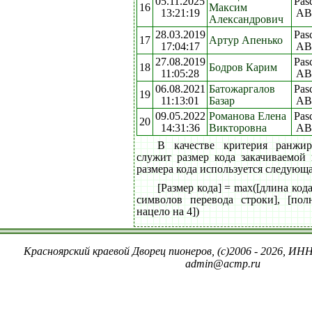
05.11.2025
Pas
16
Максим
13:21:19
AB
Александрович
28.03.2019
Pas
17
Артур Апенько
17:04:17
AB
27.08.2019
Pas
18
Бодров Карим
11:05:28
AB
06.08.2021
Батожаргалов
Pas
19
11:13:01
Базар
AB
09.05.2022
Романова Елена
Pas
20
14:31:36
Викторовна
AB
В качестве критерия ранжи
служит размер кода закачиваемой
размера кода используется следующ
[Размер кода] = max([длина код
символов перевода строки], [пол
нацело на 4])
Красноярский краевой Дворец пионеров, (c)2006 - 2026, ИНН
admin@acmp.ru