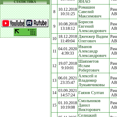
ЯНАО
СТАТИСТИКА
Ромашин
10.12.2018
Pas
8
Савелий
10:31:25
AB
Максимович
Борисов
10.08.2018
Pas
9
Евгений
13:18:12
AB
Александрович
18.12.2018
Дженжер Вадим
Pas
10
11:49:04
Олегович
AB
Иванов
04.01.2020
Pas
11
Александр
4:39:33
AB
Александрович
Шаяхметов
19.07.2018
Pas
12
Ислам
9:10:01
AB
Робертович
Алексей и
06.01.2021
Pas
13
Владимир
23:35:47
AB
Лукьянчиковы
03.09.2021
Pas
14
Гаязов Султан
14:57:24
AB
Смольников
01.10.2018
Pas
15
Данил
10:19:08
AB
Викторович
Селицкий