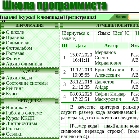
[задачи]
[курсы]
[олимпиады]
[регистрация]
Логин:
ИНФОРМАЦИЯ
ЛУЧШИЕ ПОПЫТКИ ЗА
О школе
[Вернуться к
Язык:
[Все]
[C++]
Правила
задаче]
Олимпиады
ID
Дата
Автор
Яз
Фотоальбом
Мерданов
Гостевая
15.07.2020
Pasc
1
Соенч
Форум
16:41:11
AB
Мерданович
Архив олимпиад
11.12.2019
Ерин Михаил
Pasc
ЗАДАЧНИК
2
19:05:55
Алексеевич
AB
Архив задач
28.12.2018
Давлетов
Pasc
Состояние системы
3
21:12:35
Айдар
AB
Рейтинг
Курсы
08.03.2025
Сафин Ильдар
Pasc
4
17:23:51
Маскурович
AB
МЕТОДИЧКА
В качестве критерия ранжи
Новичкам
служит размер кода закачиваемой
Работа в системе
размера кода используется следующ
Курсы ККДП
Дистрибутивы
[Размер кода] = max([длина код
Статьи
символов перевода строки], [пол
Ссылки
нацело на 4])