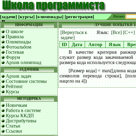
[задачи]
[курсы]
[олимпиады]
[регистрация]
Логин:
ИНФОРМАЦИЯ
ЛУЧШИЕ ПОПЫТКИ ЗА
О школе
[Вернуться к
Язык:
[Все]
[C++]
Правила
задаче]
Олимпиады
ID
Дата
Автор
Язык
Вре
Фотоальбом
Гостевая
В качестве критерия ранжи
Форум
служит размер кода закачиваемой
Архив олимпиад
размера кода используется следующ
ЗАДАЧНИК
[Размер кода] = max([длина код
символов перевода строки], [пол
Архив задач
нацело на 4])
Состояние системы
Рейтинг
Курсы
МЕТОДИЧКА
Новичкам
Работа в системе
Курсы ККДП
Дистрибутивы
Статьи
Ссылки