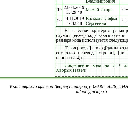
Владимирович
23.04.2019
19
Мамай Игорь
C+
13:29:48
14.11.2019
Васькова Софья
20
C+
17:32:48
Сергеевна
В качестве критерия ранжи
служит размер кода закачиваемой
размера кода используется следующ
[Размер кода] = max([длина код
символов перевода строки], [пол
нацело на 4])
Сокращение кода на C++ дл
Хворых Павел
)
Красноярский краевой Дворец пионеров, (c)2006 - 2026, ИНН
admin@acmp.ru