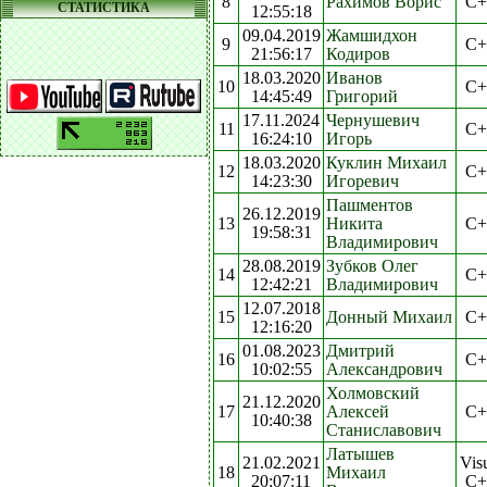
8
Рахимов Ворис
C+
СТАТИСТИКА
12:55:18
09.04.2019
Жамшидхон
9
C+
21:56:17
Кодиров
18.03.2020
Иванов
10
C+
14:45:49
Григорий
17.11.2024
Чернушевич
11
C+
16:24:10
Игорь
18.03.2020
Куклин Михаил
12
C+
14:23:30
Игоревич
Пашментов
26.12.2019
13
Никита
C+
19:58:31
Владимирович
28.08.2019
Зубков Олег
14
C+
12:42:21
Владимирович
12.07.2018
15
Донный Михаил
C+
12:16:20
01.08.2023
Дмитрий
16
C+
10:02:55
Александрович
Холмовский
21.12.2020
17
Алексей
C+
10:40:38
Станиславович
Латышев
21.02.2021
Vis
18
Михаил
20:07:11
C+