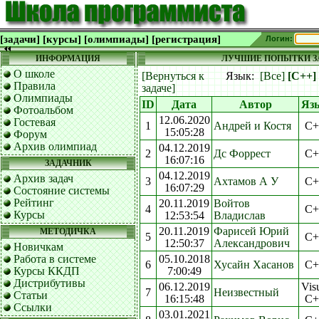
[задачи]
[курсы]
[олимпиады]
[регистрация]
Логин:
ИНФОРМАЦИЯ
ЛУЧШИЕ ПОПЫТКИ ЗА
О школе
[Вернуться к
Язык:
[Все]
[C++]
Правила
задаче]
Олимпиады
ID
Дата
Автор
Яз
Фотоальбом
12.06.2020
Гостевая
1
Андрей и Костя
C+
15:05:28
Форум
Архив олимпиад
04.12.2019
2
Дс Форрест
C+
16:07:16
ЗАДАЧНИК
04.12.2019
Архив задач
3
Ахтамов А У
C+
16:07:29
Состояние системы
Рейтинг
20.11.2019
Войтов
4
C+
Курсы
12:53:54
Владислав
20.11.2019
Фарисей Юрий
МЕТОДИЧКА
5
C+
12:50:37
Александрович
Новичкам
Работа в системе
05.10.2018
6
Хусайн Хасанов
C+
Курсы ККДП
7:00:49
Дистрибутивы
06.12.2019
Vis
7
Неизвестный
Статьи
16:15:48
C+
Ссылки
03.01.2021