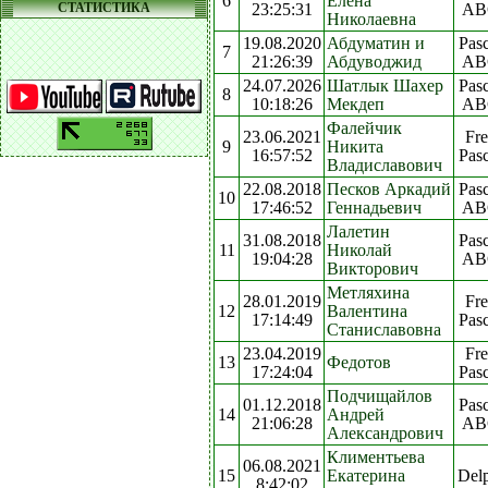
6
Елена
СТАТИСТИКА
23:25:31
AB
Николаевна
19.08.2020
Абдуматин и
Pasc
7
21:26:39
Абдуводжид
AB
24.07.2026
Шатлык Шахер
Pasc
8
10:18:26
Мекдеп
AB
Фалейчик
23.06.2021
Fre
9
Никита
16:57:52
Pasc
Владиславович
22.08.2018
Песков Аркадий
Pasc
10
17:46:52
Геннадьевич
AB
Лалетин
31.08.2018
Pasc
11
Николай
19:04:28
AB
Викторович
Метляхина
28.01.2019
Fre
12
Валентина
17:14:49
Pasc
Станиславовна
23.04.2019
Fre
13
Федотов
17:24:04
Pasc
Подчищайлов
01.12.2018
Pasc
14
Андрей
21:06:28
AB
Александрович
Климентьева
06.08.2021
15
Екатерина
Del
8:42:02