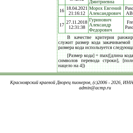
Дмитриевна
18.04.2021
Морох Евгений
Pasc
16
21:16:12
Александрович
AB
Гуринович
27.11.2018
Fre
17
Александр
12:31:38
Pasc
Федорович
В качестве критерия ранжи
служит размер кода закачиваемой
размера кода используется следующ
[Размер кода] = max([длина код
символов перевода строки], [пол
нацело на 4])
Красноярский краевой Дворец пионеров, (c)2006 - 2026, ИНН
admin@acmp.ru