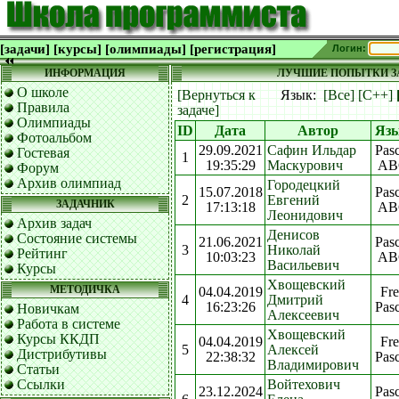
[задачи]
[курсы]
[олимпиады]
[регистрация]
Логин:
ИНФОРМАЦИЯ
ЛУЧШИЕ ПОПЫТКИ ЗА
О школе
[Вернуться к
Язык:
[Все]
[C++]
Правила
задаче]
Олимпиады
ID
Дата
Автор
Яз
Фотоальбом
29.09.2021
Сафин Ильдар
Pasc
Гостевая
1
19:35:29
Маскурович
AB
Форум
Архив олимпиад
Городецкий
15.07.2018
Pasc
2
Евгений
ЗАДАЧНИК
17:13:18
AB
Леонидович
Архив задач
Денисов
Состояние системы
21.06.2021
Pasc
3
Николай
Рейтинг
10:03:23
AB
Васильевич
Курсы
Хвощевский
МЕТОДИЧКА
04.04.2019
Fre
4
Дмитрий
16:23:26
Pasc
Новичкам
Алексеевич
Работа в системе
Хвощевский
Курсы ККДП
04.04.2019
Fre
5
Алексей
Дистрибутивы
22:38:32
Pasc
Владимирович
Статьи
Ссылки
Войтехович
23.12.2024
Pasc