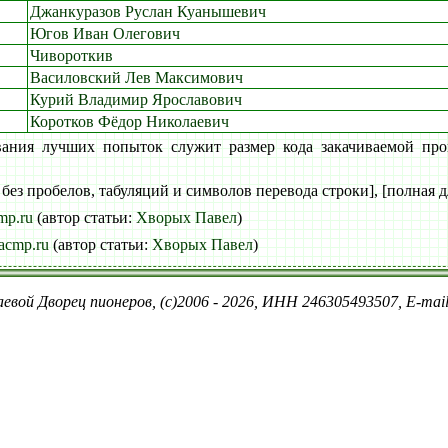
Джанкуразов Руслан Куанышевич
Югов Иван Олегович
Чивороткив
Василовский Лев Максимович
Курий Владимир Ярославович
Коротков Фёдор Николаевич
вания лучших попыток служит размер кода закачиваемой про
 без пробелов, табуляций и символов перевода строки], [полная д
mp.ru
(автор статьи:
Хворых Павел
)
acmp.ru
(автор статьи:
Хворых Павел
)
евой Дворец пионеров, (c)2006 - 2026, ИНН 246305493507, E-ma