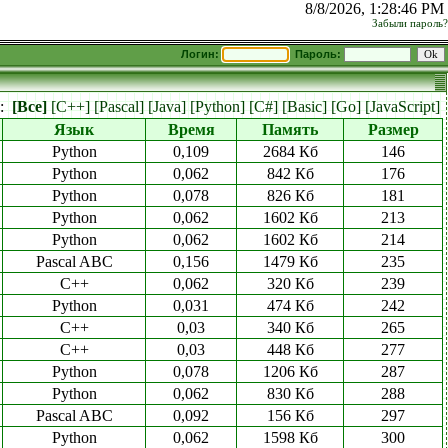
8/8/2026, 1:28:46 PM
Забыли пароль?
Логин:
Пароль:
к:
[Все]
[C++]
[Pascal]
[Java]
[Python]
[C#]
[Basic]
[Go]
[JavaScript]
Язык
Время
Память
Размер
Python
0,109
2684 Кб
146
Python
0,062
842 Кб
176
Python
0,078
826 Кб
181
Python
0,062
1602 Кб
213
Python
0,062
1602 Кб
214
Pascal ABC
0,156
1479 Кб
235
C++
0,062
320 Кб
239
Python
0,031
474 Кб
242
C++
0,03
340 Кб
265
C++
0,03
448 Кб
277
Python
0,078
1206 Кб
287
Python
0,062
830 Кб
288
Pascal ABC
0,092
156 Кб
297
Python
0,062
1598 Кб
300