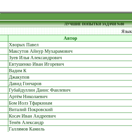
ЛУЧШИЕ ПОПЫТКИ ЗАДАЧИ №80
Язы
Автор
Хворых Павел
Максутов Айнур Мухарамович
Зуев Илья Александрович
Евтушенко Иван Игоревич
Вадим К
Джакупов
Давид Гончаров
Губайдуллин Данис Фаилевич
Артём Николаевич
Бом Иолз Тфаркниам
Виталий Покровский
Косач Иван Андреевич
Тенёв Александр
Галлямов Камиль