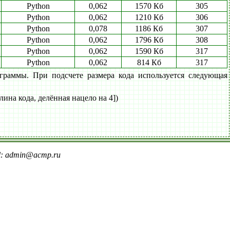
Python
0,062
1570 Кб
305
Python
0,062
1210 Кб
306
Python
0,078
1186 Кб
307
Python
0,062
1796 Кб
308
Python
0,062
1590 Кб
317
Python
0,062
814 Кб
317
граммы. При подсчете размера кода используется следующая
лина кода, делённая нацело на 4])
il: admin@acmp.ru