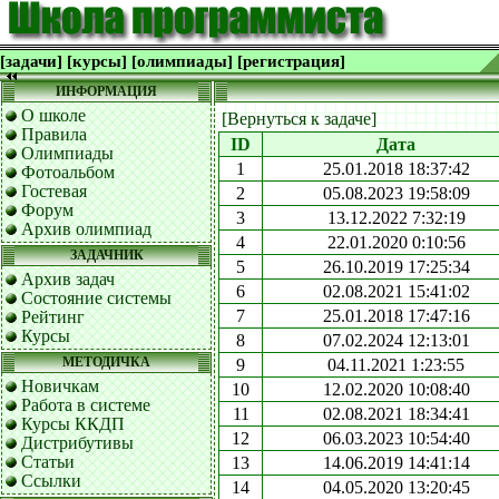
[задачи]
[курсы]
[олимпиады]
[регистрация]
ИНФОРМАЦИЯ
О школе
[Вернуться к задаче]
Правила
ID
Дата
Олимпиады
1
25.01.2018 18:37:42
Фотоальбом
Гостевая
2
05.08.2023 19:58:09
Форум
3
13.12.2022 7:32:19
Архив олимпиад
4
22.01.2020 0:10:56
ЗАДАЧНИК
5
26.10.2019 17:25:34
Архив задач
6
02.08.2021 15:41:02
Состояние системы
7
25.01.2018 17:47:16
Рейтинг
Курсы
8
07.02.2024 12:13:01
МЕТОДИЧКА
9
04.11.2021 1:23:55
Новичкам
10
12.02.2020 10:08:40
Работа в системе
11
02.08.2021 18:34:41
Курсы ККДП
12
06.03.2023 10:54:40
Дистрибутивы
Статьи
13
14.06.2019 14:41:14
Ссылки
14
04.05.2020 13:20:45