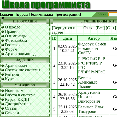
[задачи]
[курсы]
[олимпиады]
[регистрация]
Логин:
ИНФОРМАЦИЯ
ЛУЧШИЕ ПОПЫТКИ ЗА
О школе
[Вернуться к
Язык:
[Все]
[C++]
Правила
задаче]
Олимпиады
ID
Дата
Автор
Яз
Фотоальбом
Федорук Семён
Гостевая
02.09.2025
1
Романович
G
Форум
10:25:41
СибГУ
Архив олимпиад
Р РЅС РѕС Р· Р
ЗАДАЧНИК
23.10.2025
Р°С Р°РѕРЅ Р
2
G
Архив задач
3:25:16
Р°С
Состояние системы
Р°РѕРЅРѕРІРёС
Рейтинг
Веселков
Курсы
26.10.2025
3
Александр
G
22:10:42
МЕТОДИЧКА
Львович
Новичкам
Храпутский
26.10.2025
Работа в системе
4
Никита
G
23:16:56
Курсы ККДП
Викторович
Дистрибутивы
25.11.2025
Галимов Илья
Статьи
5
G
2:38:03
Тимурович
Ссылки