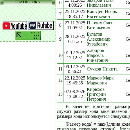
25.11.2025
Захаров Илья
СТАТИСТИКА
6
G
4:00:26
Николаевич
25.11.2025
Као-Ден Игорь
7
G
18:35:17
Евгеньевич
27.11.2025
Плохих Олег
8
G
11:05:31
Витальевич
Булатов
28.11.2025
9
Алексвандр
G
6:11:25
Зурабович
Хабиров
01.12.2025
10
Марсель
G
17:12:31
Ринатович
09.12.2025
11
Сучков Никита
G
0:56:41
22.12.2025
Марков Марк
12
G
19:49:35
Маркович
Кирюхов
07.08.2026
13
Григорий
G
13:48:22
Петрович
В качестве критерия ранжи
служит размер кода закачиваемой
размера кода используется следующ
[Размер кода] = max([длина код
символов перевода строки], [пол