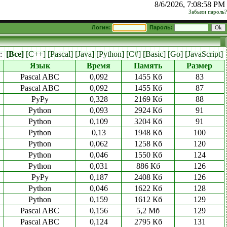
8/6/2026, 7:08:58 PM
Забыли пароль?
Логин:
Пароль:
к:
[Все]
[C++]
[Pascal]
[Java]
[Python]
[C#]
[Basic]
[Go]
[JavaScript]
Язык
Время
Память
Размер
Pascal ABC
0,092
1455 Кб
83
Pascal ABC
0,092
1455 Кб
87
PyPy
0,328
2169 Кб
88
Python
0,093
2924 Кб
91
Python
0,109
3204 Кб
91
Python
0,13
1948 Кб
100
Python
0,062
1258 Кб
120
Python
0,046
1550 Кб
124
Python
0,031
886 Кб
126
PyPy
0,187
2408 Кб
126
Python
0,046
1622 Кб
128
Python
0,159
1612 Кб
129
Pascal ABC
0,156
5,2 Мб
129
Pascal ABC
0,124
2795 Кб
131