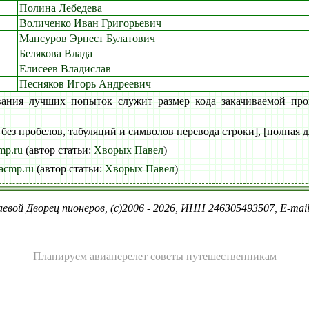
Полина Лебедева
Воличенко Иван Григорьевич
Мансуров Эрнест Булатович
Белякова Влада
Елисеев Владислав
Песняков Игорь Андреевич
вания лучших попыток служит размер кода закачиваемой про
 без пробелов, табуляций и символов перевода строки], [полная д
mp.ru
(автор статьи:
Хворых Павел
)
acmp.ru
(автор статьи:
Хворых Павел
)
евой Дворец пионеров, (c)2006 - 2026, ИНН 246305493507, E-ma
Планируем
авиаперелет советы путешественникам