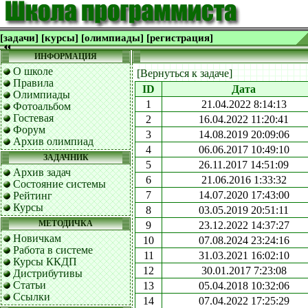
[задачи]
[курсы]
[олимпиады]
[регистрация]
ИНФОРМАЦИЯ
О школе
[Вернуться к задаче]
Правила
ID
Дата
Олимпиады
1
21.04.2022 8:14:13
Фотоальбом
Гостевая
2
16.04.2022 11:20:41
Форум
3
14.08.2019 20:09:06
Архив олимпиад
4
06.06.2017 10:49:10
ЗАДАЧНИК
5
26.11.2017 14:51:09
Архив задач
6
21.06.2016 1:33:32
Состояние системы
7
14.07.2020 17:43:00
Рейтинг
Курсы
8
03.05.2019 20:51:11
МЕТОДИЧКА
9
23.12.2022 14:37:27
Новичкам
10
07.08.2024 23:24:16
Работа в системе
11
31.03.2021 16:02:10
Курсы ККДП
12
30.01.2017 7:23:08
Дистрибутивы
Статьи
13
05.04.2018 10:32:06
Ссылки
14
07.04.2022 17:25:29