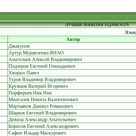
ЛУЧШИЕ ПОПЫТКИ ЗАДАЧИ №579
Язы
Автор
Джакупов
Артур Муравленко-ЯНАО
Анатольев Алексей Владимирович
Подзоров Евгений Геннадьевич
Хворых Павел
Туров Владимир Владимирович
Кружков Валерий Игоревич
Порфирьев Ник Ник
Мингалев Никита Валентинович
Мартьянов Даниил Романович
Шарков Евгений Владимирович
Дивиза Александр Анатольевич
Борисов Евгений Александрович
Сафин Ильдар Маскурович