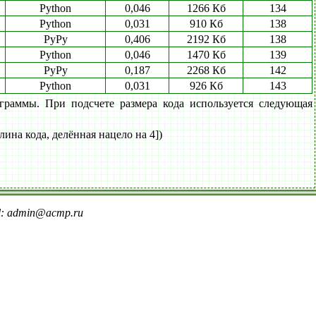
Python
0,046
1266 Кб
134
Python
0,031
910 Кб
138
PyPy
0,406
2192 Кб
138
Python
0,046
1470 Кб
139
PyPy
0,187
2268 Кб
142
Python
0,031
926 Кб
143
граммы. При подсчете размера кода используется следующая
лина кода, делённая нацело на 4])
il: admin@acmp.ru