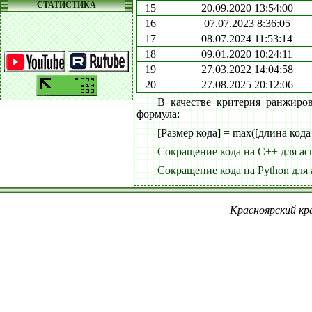
СТАТИСТИКА
15
20.09.2020 13:54:00
16
07.07.2023 8:36:05
17
08.07.2024 11:53:14
18
09.01.2020 10:24:11
19
27.03.2022 14:04:58
20
27.08.2025 20:12:06
В качестве критерия ранжиро
формула:
[Размер кода] = max([длина кода
Сокращение кода на C++ для ac
Сокращение кода на Python для 
Красноярский кра