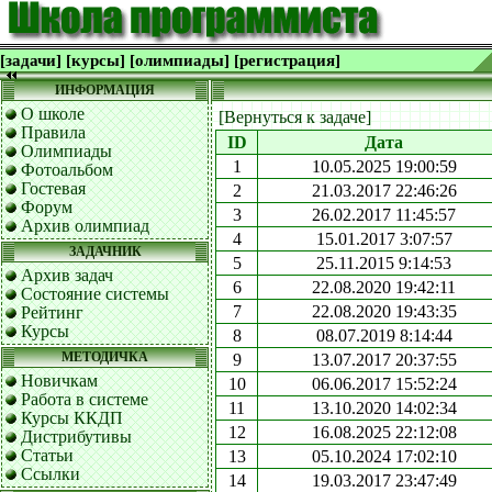
[задачи]
[курсы]
[олимпиады]
[регистрация]
ИНФОРМАЦИЯ
О школе
[Вернуться к задаче]
Правила
ID
Дата
Олимпиады
1
10.05.2025 19:00:59
Фотоальбом
Гостевая
2
21.03.2017 22:46:26
Форум
3
26.02.2017 11:45:57
Архив олимпиад
4
15.01.2017 3:07:57
ЗАДАЧНИК
5
25.11.2015 9:14:53
Архив задач
6
22.08.2020 19:42:11
Состояние системы
7
22.08.2020 19:43:35
Рейтинг
Курсы
8
08.07.2019 8:14:44
МЕТОДИЧКА
9
13.07.2017 20:37:55
Новичкам
10
06.06.2017 15:52:24
Работа в системе
11
13.10.2020 14:02:34
Курсы ККДП
12
16.08.2025 22:12:08
Дистрибутивы
Статьи
13
05.10.2024 17:02:10
Ссылки
14
19.03.2017 23:47:49