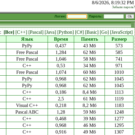
8/6/2026, 8:19:32 PM
Забыли пароль?
Логин:
Пароль:
к:
[Все]
[C++]
[Pascal]
[Java]
[Python]
[C#]
[Basic]
[Go]
[JavaScript]
Язык
Время
Память
Размер
PyPy
0,437
43 Мб
573
Free Pascal
1,284
62 Мб
585
Free Pascal
1,046
58 Мб
741
C++
0,53
34 Мб
971
Free Pascal
1,074
60 Мб
1010
PyPy
0,968
62 Мб
1045
PyPy
0,968
62 Мб
1045
C++
0,186
8,4 Мб
1113
C++
2,5
61 Мб
1119
Visual C++
0,218
8,2 Мб
1183
Pascal ABC
1,28
59 Мб
1248
C++
0,468
39 Мб
1277
C++
0,968
46 Мб
1295
C++
0,916
49 Мб
1307