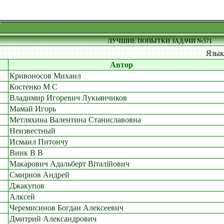
ЛУЧШИЕ ПОПЫТКИ ЗАДАЧИ №571
Язы
Автор
Кривоносов Михаил
Костенко М С
Владимир Игоревич Лукьянчиков
Мамай Игорь
Метляхина Валентина Станиславовна
Неизвестный
Исмаил Питончу
Винк В В
Макарович Адальберт Віталійович
Смирнов Андрей
Джакупов
Алксей
Черемисинов Богдан Алексеевич
Дмитрий Александрович