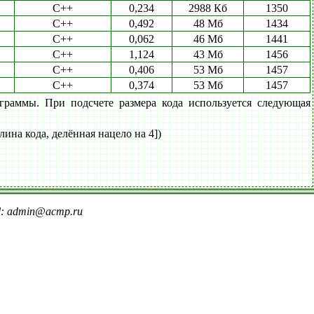
C++
0,234
2988 Кб
1350
C++
0,492
48 Мб
1434
C++
0,062
46 Мб
1441
C++
1,124
43 Мб
1456
C++
0,406
53 Мб
1457
C++
0,374
53 Мб
1457
граммы. При подсчете размера кода используется следующая
лина кода, делённая нацело на 4])
il: admin@acmp.ru