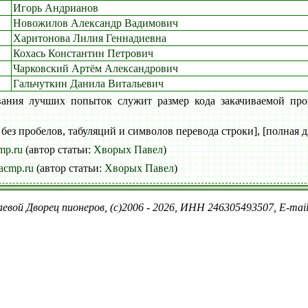
Игорь Андрианов
Новожилов Александр Вадимович
Харитонова Лилия Геннадиевна
Кохась Константин Петрович
Чарковский Артём Александрович
Гальчуткин Данила Витальевич
вания лучших попыток служит размер кода закачиваемой про
 без пробелов, табуляций и символов перевода строки], [полная д
mp.ru
(автор статьи:
Хворых Павел
)
acmp.ru
(автор статьи:
Хворых Павел
)
евой Дворец пионеров, (c)2006 - 2026, ИНН 246305493507, E-ma