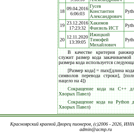
Гусев
09.04.2016
18
Константин
Pyth
6:06:03
Александрович
23.12.2016
Хакимов
19
Pyth
17:23:32
Фанзиль ИСТ
Ижицкий
12.11.2020
20
Тимофей
Pyth
13:39:05
Михайлович
В качестве критерия ранжи
служит размер кода закачиваемой
размера кода используется следующ
[Размер кода] = max([длина код
символов перевода строки], [пол
нацело на 4])
Сокращение кода на C++ дл
Хворых Павел
)
Сокращение кода на Python д
Хворых Павел
)
Красноярский краевой Дворец пионеров, (c)2006 - 2026, ИНН
admin@acmp.ru