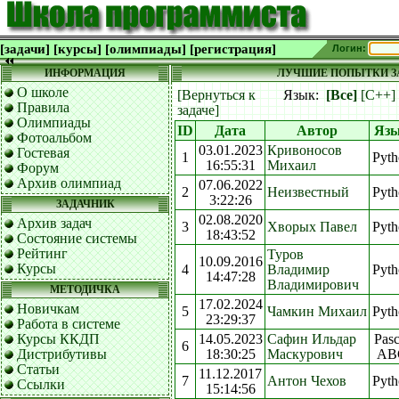
[задачи]
[курсы]
[олимпиады]
[регистрация]
Логин:
ИНФОРМАЦИЯ
ЛУЧШИЕ ПОПЫТКИ ЗА
О школе
[Вернуться к
Язык:
[Все]
[C++]
Правила
задаче]
Олимпиады
ID
Дата
Автор
Яз
Фотоальбом
03.01.2023
Кривоносов
Гостевая
1
Pyth
16:55:31
Михаил
Форум
Архив олимпиад
07.06.2022
2
Неизвестный
Pyth
3:22:26
ЗАДАЧНИК
02.08.2020
Архив задач
3
Хворых Павел
Pyth
18:43:52
Состояние системы
Рейтинг
Туров
10.09.2016
Курсы
4
Владимир
Pyth
14:47:28
Владимирович
МЕТОДИЧКА
17.02.2024
Новичкам
5
Чамкин Михаил
Pyth
23:29:37
Работа в системе
Курсы ККДП
14.05.2023
Сафин Ильдар
Pasc
6
Дистрибутивы
18:30:25
Маскурович
AB
Статьи
11.12.2017
7
Антон Чехов
Pyth
Ссылки
15:14:56