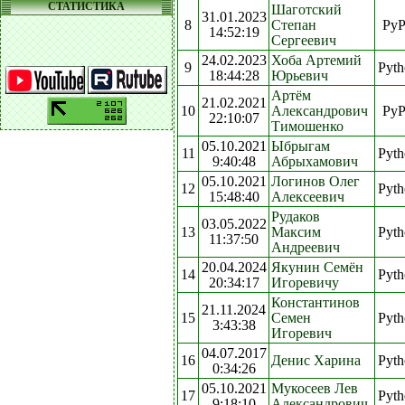
СТАТИСТИКА
Шаготский
31.01.2023
8
Степан
Py
14:52:19
Сергеевич
24.02.2023
Хоба Артемий
9
Pyth
18:44:28
Юрьевич
Артём
21.02.2021
10
Александрович
Py
22:10:07
Тимошенко
05.10.2021
Ыбрыгам
11
Pyth
9:40:48
Абрыхамович
05.10.2021
Логинов Олег
12
Pyth
15:48:40
Алексеевич
Рудаков
03.05.2022
13
Максим
Pyth
11:37:50
Андреевич
20.04.2024
Якунин Семён
14
Pyth
20:34:17
Игоревичу
Константинов
21.11.2024
15
Семен
Pyth
3:43:38
Игоревич
04.07.2017
16
Денис Харина
Pyth
0:34:26
05.10.2021
Мукосеев Лев
17
Pyth
9:18:10
Александрович