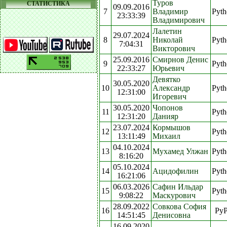
Туров
СТАТИСТИКА
09.09.2016
7
Владимир
Pyth
23:33:39
Владимирович
Лалетин
29.07.2024
8
Николай
Pyth
7:04:31
Викторович
25.09.2016
Смирнов Денис
9
Pyth
22:33:27
Юрьевич
Девятко
30.05.2020
10
Александр
Pyth
12:31:00
Игоревич
30.05.2020
Чопонов
11
Pyth
12:31:20
Данияр
23.07.2024
Кормышов
12
Pyth
13:11:49
Михаил
04.10.2024
13
Мухамед Улжан
Pyth
8:16:20
05.10.2024
14
Ацидофилин
Pyth
16:21:06
06.03.2026
Сафин Ильдар
15
Pyth
9:08:22
Маскурович
28.09.2022
Совкова София
16
Py
14:51:45
Денисовна
16.09.2020