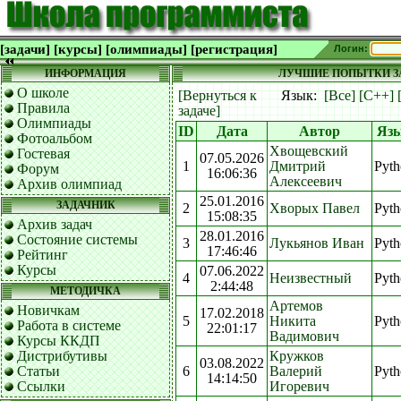
[задачи]
[курсы]
[олимпиады]
[регистрация]
Логин:
ИНФОРМАЦИЯ
ЛУЧШИЕ ПОПЫТКИ ЗА
О школе
[Вернуться к
Язык:
[Все]
[C++]
Правила
задаче]
Олимпиады
ID
Дата
Автор
Яз
Фотоальбом
Хвощевский
Гостевая
07.05.2026
1
Дмитрий
Pyth
Форум
16:06:36
Алексеевич
Архив олимпиад
25.01.2016
ЗАДАЧНИК
2
Хворых Павел
Pyth
15:08:35
Архив задач
28.01.2016
Состояние системы
3
Лукьянов Иван
Pyth
17:46:46
Рейтинг
Курсы
07.06.2022
4
Неизвестный
Pyth
2:44:48
МЕТОДИЧКА
Артемов
Новичкам
17.02.2018
5
Никита
Pyth
Работа в системе
22:01:17
Вадимович
Курсы ККДП
Дистрибутивы
Кружков
03.08.2022
Статьи
6
Валерий
Pyth
14:14:50
Ссылки
Игоревич