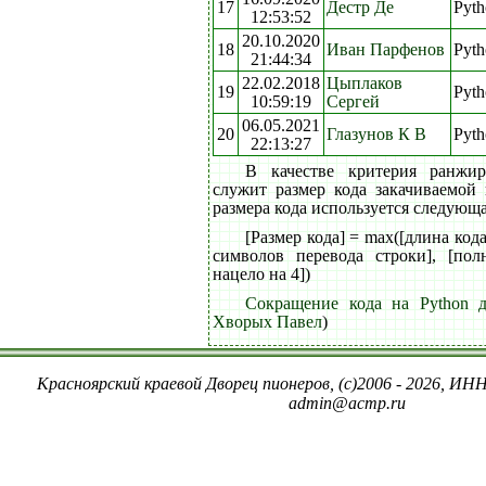
17
Дестр Де
Pyth
12:53:52
20.10.2020
18
Иван Парфенов
Pyth
21:44:34
22.02.2018
Цыплаков
19
Pyth
10:59:19
Сергей
06.05.2021
20
Глазунов К В
Pyth
22:13:27
В качестве критерия ранжи
служит размер кода закачиваемой
размера кода используется следующ
[Размер кода] = max([длина код
символов перевода строки], [пол
нацело на 4])
Сокращение кода на Python д
Хворых Павел
)
Красноярский краевой Дворец пионеров, (c)2006 - 2026, ИНН
admin@acmp.ru