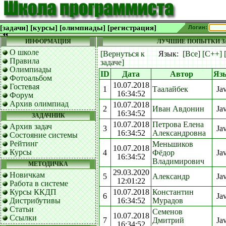
[задачи]
[курсы]
[олимпиады]
[регистрация]
Логин:
ИНФОРМАЦИЯ
ЛУЧШИЕ ПОПЫТКИ ЗА
О школе
[Вернуться к
Язык:
[Все]
[C++]
Правила
задаче]
Олимпиады
ID
Дата
Автор
Яз
Фотоальбом
10.07.2018
Гостевая
1
Таалайбек
Ja
16:34:52
Форум
Архив олимпиад
10.07.2018
2
Иван Авдонин
Ja
16:34:52
ЗАДАЧНИК
10.07.2018
Петрова Елена
Архив задач
3
Ja
16:34:52
Александровна
Состояние системы
Рейтинг
Меньшиков
10.07.2018
Курсы
4
Фёдор
Ja
16:34:52
Владимирович
МЕТОДИЧКА
29.03.2020
Новичкам
5
Александр
Ja
12:01:22
Работа в системе
Курсы ККДП
10.07.2018
Константин
6
Ja
Дистрибутивы
16:34:52
Мурадов
Статьи
Семенов
10.07.2018
Ссылки
7
Дмитрий
Ja
16:34:52