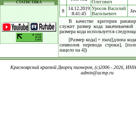
Олегович
СТАТИСТИКА
14.12.2019
Уросов Василий
8
Ja
8:41:45
Васильевич
В качестве критерия ранжи
служит размер кода закачиваемой
размера кода используется следующ
[Размер кода] = max([длина код
символов перевода строки], [пол
нацело на 4])
Красноярский краевой Дворец пионеров, (c)2006 - 2026, ИНН
admin@acmp.ru