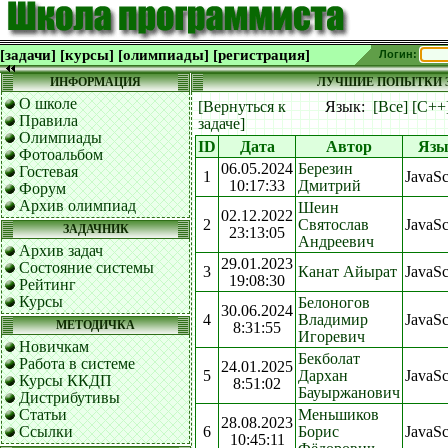
[задачи]
[курсы]
[олимпиады]
[регистрация]
Логин:
ИНФОРМАЦИЯ
ЛУЧШИЕ ПОПЫТКИ З
О школе
[Вернуться к
Язык:
[Все]
[C++
Правила
задаче]
Олимпиады
ID
Дата
Автор
Язы
Фотоальбом
06.05.2024
Березин
Гостевая
1
JavaSc
10:17:33
Дмитрий
Форум
Архив олимпиад
Шеин
02.12.2022
2
Святослав
JavaSc
ЗАДАЧНИК
23:13:05
Андреевич
Архив задач
29.01.2023
Состояние системы
3
Канат Айырат
JavaSc
19:08:30
Рейтинг
Курсы
Белоногов
30.06.2024
4
Владимир
JavaSc
МЕТОДИЧКА
8:31:55
Игоревич
Новичкам
Бекболат
Работа в системе
24.01.2025
5
Дархан
JavaSc
Курсы ККДП
8:51:02
Бауыржанович
Дистрибутивы
Статьи
Меньшиков
28.08.2023
Ссылки
6
Борис
JavaSc
10:45:11