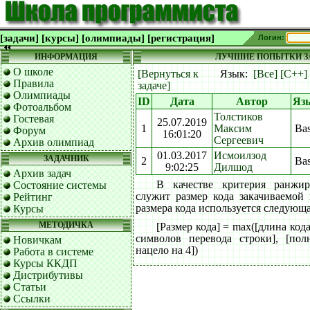
[задачи]
[курсы]
[олимпиады]
[регистрация]
Логин:
ИНФОРМАЦИЯ
ЛУЧШИЕ ПОПЫТКИ ЗА
О школе
[Вернуться к
Язык:
[Все]
[C++]
Правила
задаче]
Олимпиады
ID
Дата
Автор
Яз
Фотоальбом
Толстиков
Гостевая
25.07.2019
1
Максим
Bas
Форум
16:01:20
Сергеевич
Архив олимпиад
01.03.2017
Исмоилзод
ЗАДАЧНИК
2
Bas
9:02:25
Дилшод
Архив задач
В качестве критерия ранжи
Состояние системы
служит размер кода закачиваемой
Рейтинг
размера кода используется следующ
Курсы
МЕТОДИЧКА
[Размер кода] = max([длина код
символов перевода строки], [пол
Новичкам
нацело на 4])
Работа в системе
Курсы ККДП
Дистрибутивы
Статьи
Ссылки