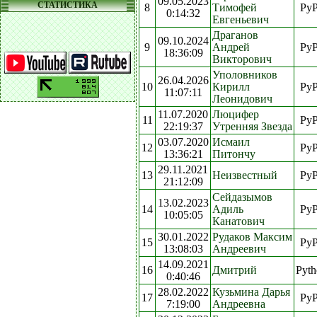
09.05.2023
СТАТИСТИКА
8
Тимофей
Py
0:14:32
Евгеньевич
Драганов
09.10.2024
9
Андрей
Py
18:36:09
Викторович
Уполовников
26.04.2026
10
Кирилл
Py
11:07:11
Леонидович
11.07.2020
Люцифер
11
Py
22:19:37
Утренняя Звезда
03.07.2020
Исмаил
12
Py
13:36:21
Питончу
29.11.2021
13
Неизвестный
Py
21:12:09
Сейдазымов
13.02.2023
14
Адиль
Py
10:05:05
Канатович
30.01.2022
Рудаков Максим
15
Py
13:08:03
Андреевич
14.09.2021
16
Дмитрий
Pyth
0:40:46
28.02.2022
Кузьмина Дарья
17
Py
7:19:00
Андреевна