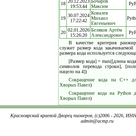
20.12.2023
Бочаров
18
Py
19:53:44
Максим
Ковалев
30.07.2024
19
Михаил
Pyth
17:22:42
Евгеньевич
02.01.2026
Беляков Артём
20
Py
15:26:20
Александрович
В качестве критерия ранжи
служит размер кода закачиваемой
размера кода используется следующ
[Размер кода] = max([длина код
символов перевода строки], [пол
нацело на 4])
Сокращение кода на C++ дл
Хворых Павел
)
Сокращение кода на Python д
Хворых Павел
)
Красноярский краевой Дворец пионеров, (c)2006 - 2026, ИНН
admin@acmp.ru