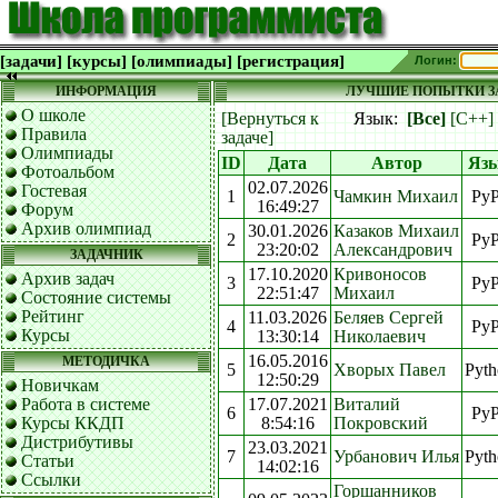
[задачи]
[курсы]
[олимпиады]
[регистрация]
Логин:
ИНФОРМАЦИЯ
ЛУЧШИЕ ПОПЫТКИ ЗА
О школе
[Вернуться к
Язык:
[Все]
[C++]
Правила
задаче]
Олимпиады
ID
Дата
Автор
Яз
Фотоальбом
02.07.2026
Гостевая
1
Чамкин Михаил
Py
16:49:27
Форум
Архив олимпиад
30.01.2026
Казаков Михаил
2
Py
23:20:02
Александрович
ЗАДАЧНИК
17.10.2020
Кривоносов
Архив задач
3
Py
22:51:47
Михаил
Состояние системы
Рейтинг
11.03.2026
Беляев Сергей
4
Py
Курсы
13:30:14
Николаевич
16.05.2016
МЕТОДИЧКА
5
Хворых Павел
Pyth
12:50:29
Новичкам
Работа в системе
17.07.2021
Виталий
6
Py
Курсы ККДП
8:54:16
Покровский
Дистрибутивы
23.03.2021
7
Урбанович Илья
Pyth
Статьи
14:02:16
Ссылки
Горшанников