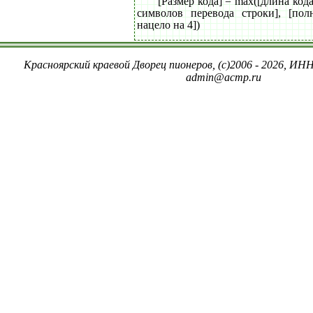
[Размер кода] = max([длина код
символов перевода строки], [пол
нацело на 4])
Красноярский краевой Дворец пионеров, (c)2006 - 2026, ИНН
admin@acmp.ru