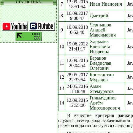
13.09.2015
СТАТИСТИКА
7
Иван Иванович
Ja
18:51:54
16.09.2017
8
Дмитрий
Ja
9:00:47
Чернышов
10.09.2018
9
Андрей
Ja
0:52:40
Максимович
Харькова
19.06.2022
10
Елизавета
Ja
21:41:17
Игоревна
Баранов
12.09.2015
11
Владислав
Ja
20:04:54
Олегович
28.05.2017
Константин
12
Ja
22:33:54
Мурадов
24.05.2016
Аман
13
Ja
11:18:48
Утемуратов
Гильмудинов
12.09.2015
14
Артём
Ja
12:55:06
Мирзанорович
В качестве критерия ранжи
служит размер кода закачиваемой
размера кода используется следующ