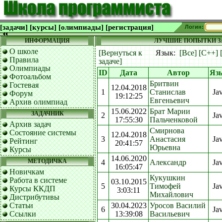
[задачи]
[курсы]
[олимпиады]
[регистрация]
Логин:
ИНФОРМАЦИЯ
ЛУЧШИЕ ПОПЫТКИ ЗА
О школе
[Вернуться к
Язык:
[Все]
[C++]
Правила
задаче]
Олимпиады
ID
Дата
Автор
Яз
Фотоальбом
Бритвин
Гостевая
12.04.2018
1
Станислав
Ja
Форум
19:12:25
Евгеньевич
Архив олимпиад
15.06.2022
Брат Марии
ЗАДАЧНИК
2
Ja
17:55:30
Пальченковой
Архив задач
Смирнова
Состояние системы
12.04.2018
3
Анастасия
Ja
Рейтинг
20:41:57
Юрьевна
Курсы
14.06.2020
МЕТОДИЧКА
4
Александр
Ja
16:05:47
Новичкам
Кукушкин
Работа в системе
03.10.2015
5
Тимофей
Ja
Курсы ККДП
3:03:11
Михайлович
Дистрибутивы
Статьи
30.04.2023
Уросов Василий
6
Ja
Ссылки
13:39:08
Васильевич