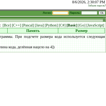
8/6/2026, 2:30:07 PM
Забыли пароль?
Логин:
Пароль:
к:
[Все]
[C++]
[Pascal]
[Java]
[Python]
[C#]
[Basic]
[Go]
[JavaScript]
Память
Размер
граммы. При подсчете размера кода используется следующая
лина кода, делённая нацело на 4])