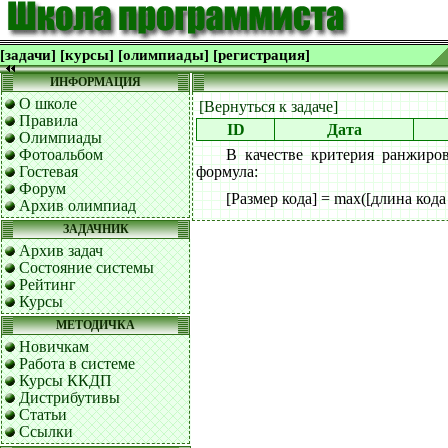
[задачи]
[курсы]
[олимпиады]
[регистрация]
ИНФОРМАЦИЯ
О школе
[Вернуться к задаче]
Правила
ID
Дата
Олимпиады
Фотоальбом
В качестве критерия ранжиро
Гостевая
формула:
Форум
[Размер кода] = max([длина кода
Архив олимпиад
ЗАДАЧНИК
Архив задач
Состояние системы
Рейтинг
Курсы
МЕТОДИЧКА
Новичкам
Работа в системе
Курсы ККДП
Дистрибутивы
Статьи
Ссылки