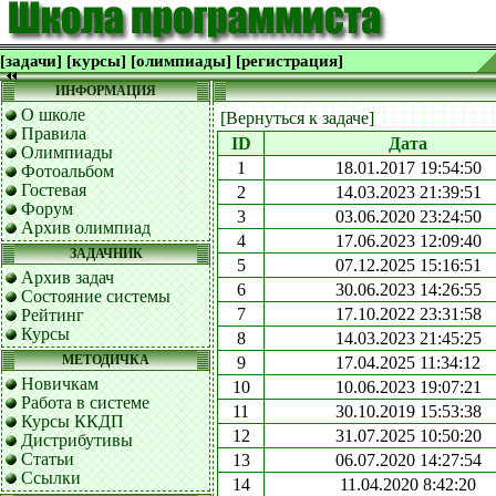
[задачи]
[курсы]
[олимпиады]
[регистрация]
ИНФОРМАЦИЯ
О школе
[Вернуться к задаче]
Правила
ID
Дата
Олимпиады
1
18.01.2017 19:54:50
Фотоальбом
Гостевая
2
14.03.2023 21:39:51
Форум
3
03.06.2020 23:24:50
Архив олимпиад
4
17.06.2023 12:09:40
ЗАДАЧНИК
5
07.12.2025 15:16:51
Архив задач
6
30.06.2023 14:26:55
Состояние системы
7
17.10.2022 23:31:58
Рейтинг
Курсы
8
14.03.2023 21:45:25
МЕТОДИЧКА
9
17.04.2025 11:34:12
Новичкам
10
10.06.2023 19:07:21
Работа в системе
11
30.10.2019 15:53:38
Курсы ККДП
12
31.07.2025 10:50:20
Дистрибутивы
Статьи
13
06.07.2020 14:27:54
Ссылки
14
11.04.2020 8:42:20