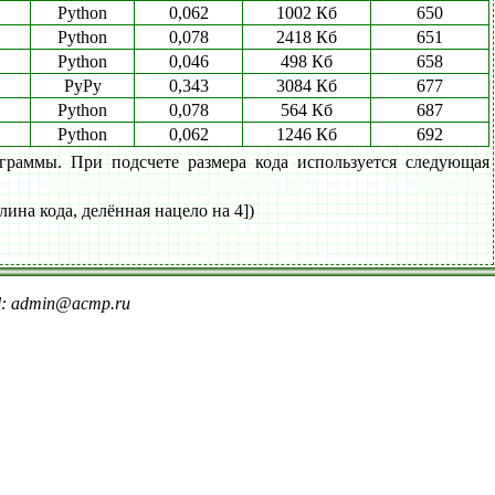
Python
0,062
1002 Кб
650
Python
0,078
2418 Кб
651
Python
0,046
498 Кб
658
PyPy
0,343
3084 Кб
677
Python
0,078
564 Кб
687
Python
0,062
1246 Кб
692
граммы. При подсчете размера кода используется следующая
лина кода, делённая нацело на 4])
il: admin@acmp.ru