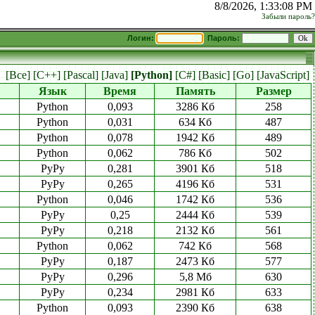
8/8/2026, 1:33:08 PM
Забыли пароль?
Логин:
Пароль:
:
[Все]
[C++]
[Pascal]
[Java]
[Python]
[C#]
[Basic]
[Go]
[JavaScript]
Язык
Время
Память
Размер
Python
0,093
3286 Кб
258
Python
0,031
634 Кб
487
Python
0,078
1942 Кб
489
Python
0,062
786 Кб
502
PyPy
0,281
3901 Кб
518
PyPy
0,265
4196 Кб
531
Python
0,046
1742 Кб
536
PyPy
0,25
2444 Кб
539
PyPy
0,218
2132 Кб
561
Python
0,062
742 Кб
568
PyPy
0,187
2473 Кб
577
PyPy
0,296
5,8 Мб
630
PyPy
0,234
2981 Кб
633
Python
0,093
2390 Кб
638