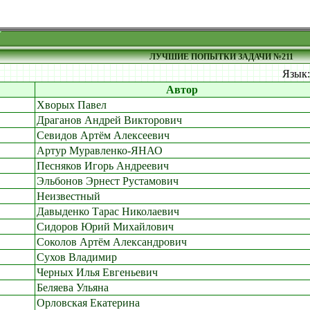
ЛУЧШИЕ ПОПЫТКИ ЗАДАЧИ №211
Язык
Автор
Хворых Павел
Драганов Андрей Викторович
Севидов Артём Алексеевич
Артур Муравленко-ЯНАО
Песняков Игорь Андреевич
Эльбонов Эрнест Рустамович
Неизвестный
Давыденко Тарас Николаевич
Сидоров Юрий Михайлович
Соколов Артём Александрович
Сухов Владимир
Черных Илья Евгеньевич
Беляева Ульяна
Орловская Екатерина