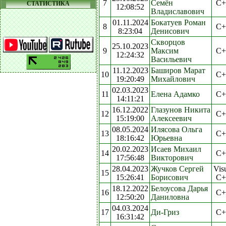
7
Семён
C+
СТАТИСТИКА
12:08:52
Владиславович
01.11.2024
Бокатуев Роман
8
C+
8:23:04
Денисович
Скворцов
25.10.2023
9
Максим
C+
12:24:32
Васильевич
11.12.2023
Баширов Марат
10
C+
19:20:49
Михайлович
02.03.2023
11
Елена Адамко
C+
14:11:21
16.12.2022
Глазунов Никита
12
C+
15:19:00
Алексеевич
08.05.2024
Илясова Ольга
13
C+
18:16:42
Юрьевна
20.02.2023
Исаев Михаил
14
C+
17:56:48
Викторович
28.04.2023
Жучков Сергей
Vis
15
15:26:41
Борисович
C+
18.12.2022
Белоусова Дарья
16
C+
12:50:20
Даниловна
04.03.2024
17
Ди-Гриз
C+
16:31:42