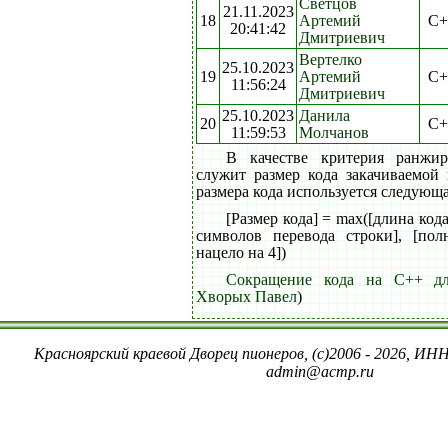
Светцов
21.11.2023
18
Артемий
C+
20:41:42
Дмитриевич
Вертелко
25.10.2023
19
Артемий
C+
11:56:24
Дмитриевич
25.10.2023
Данила
20
C+
11:59:53
Молчанов
В качестве критерия ранжи
служит размер кода закачиваемой
размера кода используется следующ
[Размер кода] = max([длина код
символов перевода строки], [пол
нацело на 4])
Сокращение кода на C++ дл
Хворых Павел
)
Красноярский краевой Дворец пионеров, (c)2006 - 2026, ИНН
admin@acmp.ru