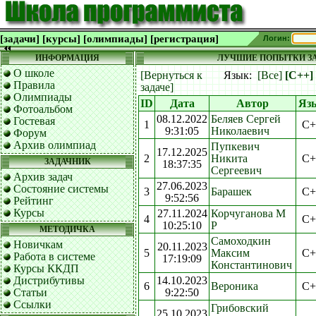
[задачи]
[курсы]
[олимпиады]
[регистрация]
Логин:
ИНФОРМАЦИЯ
ЛУЧШИЕ ПОПЫТКИ ЗА
О школе
[Вернуться к
Язык:
[Все]
[C++]
Правила
задаче]
Олимпиады
ID
Дата
Автор
Яз
Фотоальбом
08.12.2022
Беляев Сергей
Гостевая
1
C+
9:31:05
Николаевич
Форум
Архив олимпиад
Пупкевич
17.12.2025
2
Никита
C+
ЗАДАЧНИК
18:37:35
Сергеевич
Архив задач
27.06.2023
Состояние системы
3
Барашек
C+
9:52:56
Рейтинг
Курсы
27.11.2024
Корчуганова М
4
C+
10:25:10
Р
МЕТОДИЧКА
Самоходкин
Новичкам
20.11.2023
5
Максим
C+
Работа в системе
17:19:09
Константинович
Курсы ККДП
Дистрибутивы
14.10.2023
6
Вероника
C+
Статьи
9:22:50
Ссылки
Грибовский
25.10.2023