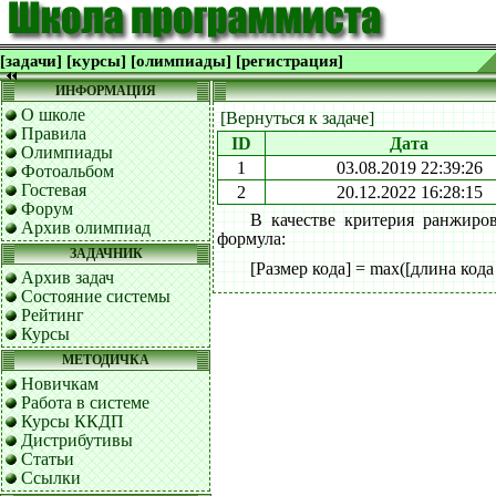
[задачи]
[курсы]
[олимпиады]
[регистрация]
ИНФОРМАЦИЯ
О школе
[Вернуться к задаче]
Правила
ID
Дата
Олимпиады
1
03.08.2019 22:39:26
Фотоальбом
Гостевая
2
20.12.2022 16:28:15
Форум
В качестве критерия ранжиро
Архив олимпиад
формула:
ЗАДАЧНИК
[Размер кода] = max([длина кода
Архив задач
Состояние системы
Рейтинг
Курсы
МЕТОДИЧКА
Новичкам
Работа в системе
Курсы ККДП
Дистрибутивы
Статьи
Ссылки