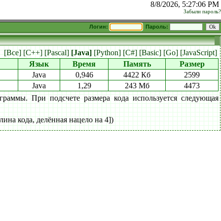
8/8/2026, 5:27:06 PM
Забыли пароль?
Логин:
Пароль:
:
[Все]
[C++]
[Pascal]
[Java]
[Python]
[C#]
[Basic]
[Go]
[JavaScript]
Язык
Время
Память
Размер
Java
0,946
4422 Кб
2599
Java
1,29
243 Мб
4473
граммы. При подсчете размера кода используется следующая
лина кода, делённая нацело на 4])