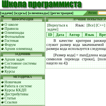
[задачи]
[курсы]
[олимпиады]
[регистрация]
Логин:
ИНФОРМАЦИЯ
ЛУЧШИЕ ПОПЫТКИ ЗА
О школе
[Вернуться к
Язык:
[Все]
[C++]
Правила
задаче]
Олимпиады
ID
Дата
Автор
Язык
Вре
Фотоальбом
Гостевая
В качестве критерия ранжи
Форум
служит размер кода закачиваемой
Архив олимпиад
размера кода используется следующ
ЗАДАЧНИК
[Размер кода] = max([длина код
символов перевода строки], [пол
Архив задач
нацело на 4])
Состояние системы
Рейтинг
Курсы
МЕТОДИЧКА
Новичкам
Работа в системе
Курсы ККДП
Дистрибутивы
Статьи
Ссылки