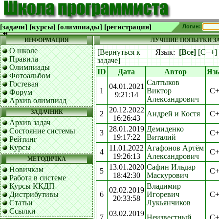
[задачи]
[курсы]
[олимпиады]
[регистрация]
Логин:
ИНФОРМАЦИЯ
ЛУЧШИЕ ПОПЫТКИ ЗА
О школе
[Вернуться к
Язык:
[Все]
[C++]
Правила
задаче]
Олимпиады
ID
Дата
Автор
Яз
Фотоальбом
Салтыков
Гостевая
04.01.2021
1
Виктор
C+
Форум
9:21:14
Александрович
Архив олимпиад
20.12.2022
ЗАДАЧНИК
2
Андрей и Костя
C+
16:26:43
Архив задач
28.01.2019
Демиденко
Состояние системы
3
C+
19:17:22
Виталий
Рейтинг
Курсы
11.01.2022
Агафонов Артём
4
C+
19:26:13
Александрович
МЕТОДИЧКА
13.01.2020
Сафин Ильдар
Новичкам
5
C+
18:42:30
Маскурович
Работа в системе
Курсы ККДП
Владимир
02.02.2019
Дистрибутивы
6
Игоревич
C+
20:33:58
Статьи
Лукьянчиков
Ссылки
03.02.2019
7
Неизвестный
C+