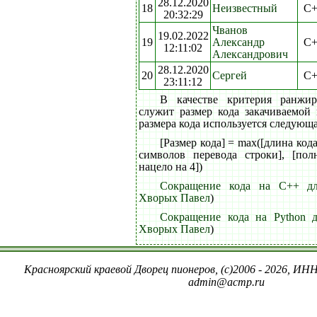
28.12.2020
18
Неизвестный
C+
20:32:29
Чванов
19.02.2022
19
Александр
C+
12:11:02
Александрович
28.12.2020
20
Сергей
C+
23:11:12
В качестве критерия ранжи
служит размер кода закачиваемой
размера кода используется следующ
[Размер кода] = max([длина код
символов перевода строки], [пол
нацело на 4])
Сокращение кода на C++ дл
Хворых Павел
)
Сокращение кода на Python д
Хворых Павел
)
Красноярский краевой Дворец пионеров, (c)2006 - 2026, ИНН
admin@acmp.ru