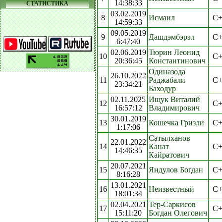
14:38:33
СТАТИСТИКА
03.02.2019
8
Исмаил
C+
14:59:33
09.05.2019
9
Дашдэмбэрэл
C+
6:47:40
02.06.2019
Тюрин Леонид
10
C+
20:36:45
Константинович
Одиназода
26.10.2022
11
Раджабали
C+
23:34:21
Баходур
02.11.2025
Ищук Виталий
12
C+
16:57:12
Владимирович
30.01.2019
13
Кошечка Гризли
C+
1:17:06
Сатылханов
22.01.2022
14
Канат
C+
14:46:35
Кайратович
20.07.2021
15
Яндулов Богдан
C+
8:16:28
13.01.2021
16
Неизвестный
C+
18:01:34
02.04.2021
Тер-Саркисов
17
C+
15:11:20
Богдан Олегович