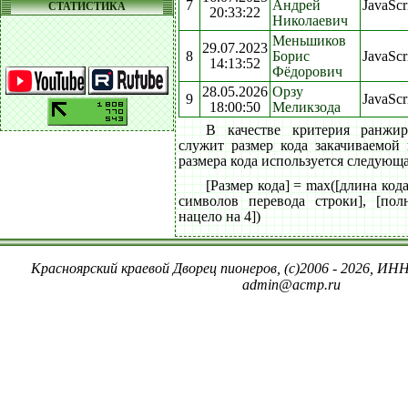
7
Андрей
JavaScr
СТАТИСТИКА
20:33:22
Николаевич
Меньшиков
29.07.2023
8
Борис
JavaScr
14:13:52
Фёдорович
28.05.2026
Орзу
9
JavaScr
18:00:50
Меликзода
В качестве критерия ранжи
служит размер кода закачиваемой
размера кода используется следующ
[Размер кода] = max([длина код
символов перевода строки], [пол
нацело на 4])
Красноярский краевой Дворец пионеров, (c)2006 - 2026, ИНН
admin@acmp.ru