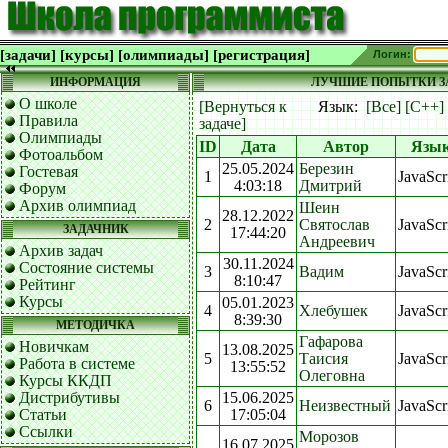
[задачи]
[курсы]
[олимпиады]
[регистрация]
Логин:
ИНФОРМАЦИЯ
ЛУЧШИЕ ПОПЫТКИ ЗА
О школе
[Вернуться к
Язык:
[Все]
[C++]
Правила
задаче]
Олимпиады
ID
Дата
Автор
Язы
Фотоальбом
25.05.2024
Березин
Гостевая
1
JavaScr
4:03:18
Дмитрий
Форум
Архив олимпиад
Шеин
28.12.2022
2
Святослав
JavaScr
ЗАДАЧНИК
17:44:20
Андреевич
Архив задач
30.11.2024
Состояние системы
3
Вадим
JavaScr
8:10:47
Рейтинг
Курсы
05.01.2023
4
Хлебушек
JavaScr
8:39:30
МЕТОДИЧКА
Гафарова
Новичкам
13.08.2025
5
Таисия
JavaScr
Работа в системе
13:55:52
Олеговна
Курсы ККДП
Дистрибутивы
15.06.2025
6
Неизвестный
JavaScr
Статьи
17:05:04
Ссылки
Морозов
16.07.2025