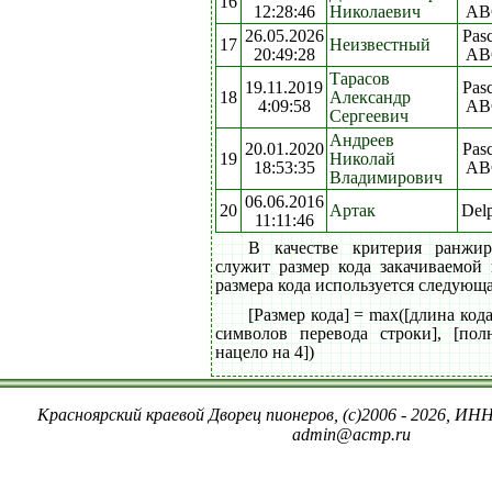
16
12:28:46
Николаевич
AB
26.05.2026
Pasc
17
Неизвестный
20:49:28
AB
Тарасов
19.11.2019
Pasc
18
Александр
4:09:58
AB
Сергеевич
Андреев
20.01.2020
Pasc
19
Николай
18:53:35
AB
Владимирович
06.06.2016
20
Артак
Del
11:11:46
В качестве критерия ранжи
служит размер кода закачиваемой
размера кода используется следующ
[Размер кода] = max([длина код
символов перевода строки], [пол
нацело на 4])
Красноярский краевой Дворец пионеров, (c)2006 - 2026, ИНН
admin@acmp.ru