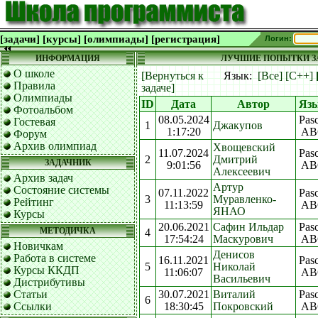
[задачи]
[курсы]
[олимпиады]
[регистрация]
Логин:
ИНФОРМАЦИЯ
ЛУЧШИЕ ПОПЫТКИ ЗА
О школе
[Вернуться к
Язык:
[Все]
[C++]
Правила
задаче]
Олимпиады
ID
Дата
Автор
Яз
Фотоальбом
08.05.2024
Pasc
Гостевая
1
Джакупов
1:17:20
AB
Форум
Архив олимпиад
Хвощевский
11.07.2024
Pasc
2
Дмитрий
ЗАДАЧНИК
9:01:56
AB
Алексеевич
Архив задач
Артур
Состояние системы
07.11.2022
Pasc
3
Муравленко-
Рейтинг
11:13:59
AB
ЯНАО
Курсы
20.06.2021
Сафин Ильдар
Pasc
МЕТОДИЧКА
4
17:54:24
Маскурович
AB
Новичкам
Денисов
Работа в системе
16.11.2021
Pasc
5
Николай
Курсы ККДП
11:06:07
AB
Васильевич
Дистрибутивы
Статьи
30.07.2021
Виталий
Pasc
6
Ссылки
18:30:45
Покровский
AB