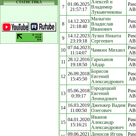
Алексей и
СТАТИСТИКА
01.06.2025
Pasc
7
Владимир
21:57:17
AB
Лукьянчиковы
Малыгин
14.12.2023
Pasc
8
Владислав
21:18:40
AB
Иванович
14.12.2023
Лузин Никита
Pasc
9
23:19:18
Сергеевич
AB
07.04.2023
Pasc
10
Чамкин Михаил
11:14:07
AB
28.12.2016
Гариханов
Pasc
11
19:18:50
Айдар
AB
Борисов
26.09.2018
Pasc
12
Евгений
15:45:50
AB
Александрович
Городецкий
05.06.2018
Pasc
13
Евгений
0:39:17
AB
Леонидович
16.03.2019
Дженжер Вадим
Pasc
14
11:00:50
Олегович
AB
Иванов
04.01.2020
Pasc
15
Александр
15:16:21
AB
Александрович
09.06.2021
Денисов Игорь
Pasc